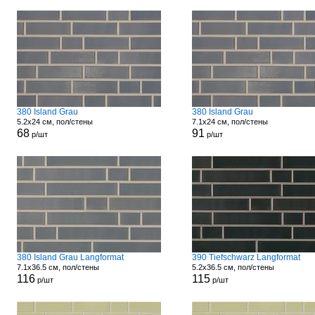
380 Island Grau
380 Island Grau
5.2x24 см, пол/стены
7.1x24 см, пол/стены
68
91
р/шт
р/шт
380 Island Grau Langformat
390 Tiefschwarz Langformat
7.1x36.5 см, пол/стены
5.2x36.5 см, пол/стены
116
115
р/шт
р/шт