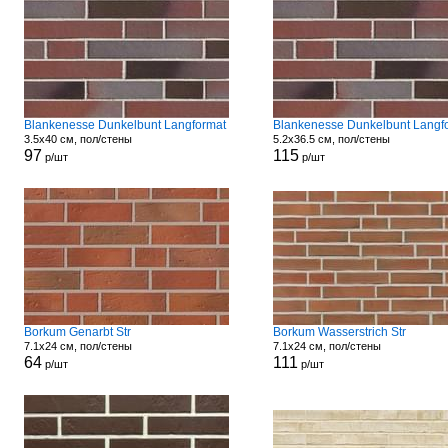
Blankenesse Dunkelbunt Langformat
Blankenesse Dunkelbunt Langf
3.5x40 см, пол/стены
5.2x36.5 см, пол/стены
97
115
р/шт
р/шт
Borkum Genarbt Str
Borkum Wasserstrich Str
7.1x24 см, пол/стены
7.1x24 см, пол/стены
64
111
р/шт
р/шт