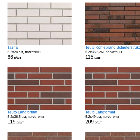
Tasna
5.2x24 см, пол/стены
5.2x36.5 см, пол/стены
66
115
р/шт
р/шт
Teuto Langformat
Teuto Langformat
5.2x36.5 см, пол/стены
5.2x49 см, пол/стены
115
209
р/шт
р/шт