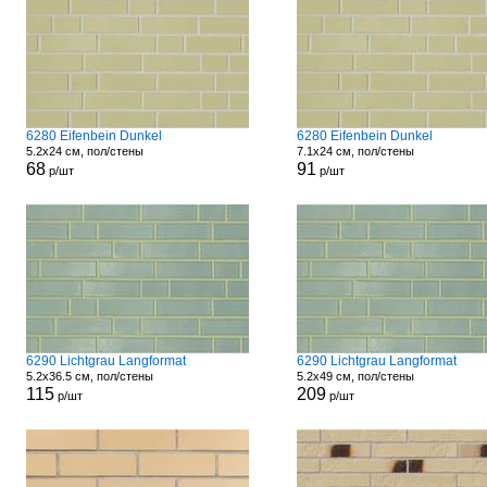
6280 Eifenbein Dunkel
6280 Eifenbein Dunkel
5.2x24 см, пол/стены
7.1x24 см, пол/стены
68
91
р/шт
р/шт
6290 Lichtgrau Langformat
6290 Lichtgrau Langformat
5.2x36.5 см, пол/стены
5.2x49 см, пол/стены
115
209
р/шт
р/шт