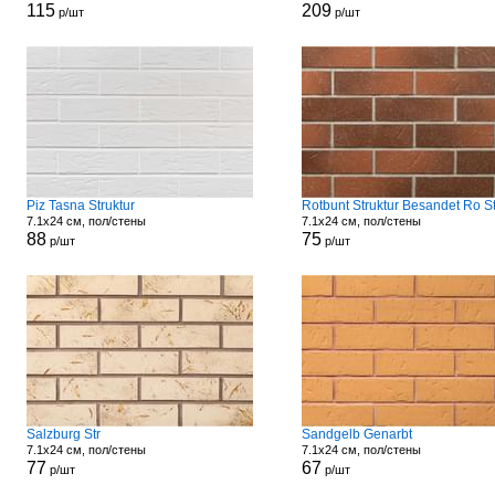
115
209
р/шт
р/шт
Piz Tasnа Struktur
Rotbunt Struktur Besandet Ro St
7.1x24 см, пол/стены
7.1x24 см, пол/стены
88
75
р/шт
р/шт
Salzburg Str
Sandgelb Genarbt
7.1x24 см, пол/стены
7.1x24 см, пол/стены
77
67
р/шт
р/шт