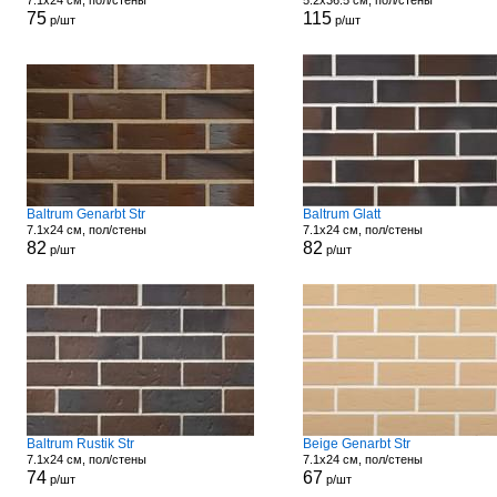
7.1x24 см, пол/стены
5.2x36.5 см, пол/стены
75
115
р/шт
р/шт
Baltrum Genarbt Str
Baltrum Glatt
7.1x24 см, пол/стены
7.1x24 см, пол/стены
82
82
р/шт
р/шт
Baltrum Rustik Str
Beige Genarbt Str
7.1x24 см, пол/стены
7.1x24 см, пол/стены
74
67
р/шт
р/шт