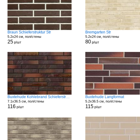
Braun Schieferstruktur Str
Bremgarten Str
5.2x24 см, пол/стены
5.2x24 см, пол/стены
25
80
р/шт
р/шт
Buxtehude Kohlebrand Schieferstruktur Langformat Str
Buxtehude Langformat
7.1x36.5 см, пол/стены
5.2x36.5 см, пол/стены
116
115
р/шт
р/шт