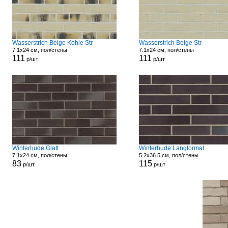
Wasserstrich Beige Kohle Str
Wasserstrich Beige Str
7.1x24 см, пол/стены
7.1x24 см, пол/стены
111
111
р/шт
р/шт
Winterhude Glatt
Winterhude Langformat
7.1x24 см, пол/стены
5.2x36.5 см, пол/стены
83
115
р/шт
р/шт