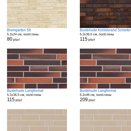
Bremgarten Str
5.2x24 см, пол/стены
5.2x36.5 см, пол/стены
80
115
р/шт
р/шт
Buxtehude Langformat
Buxtehude Langformat
5.2x36.5 см, пол/стены
5.2x49 см, пол/стены
115
209
р/шт
р/шт