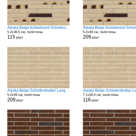
Alaska Beige Kohlebrand Schieferstruktur Langformat Str
5.2x36.5 см, пол/стены
5.2x49 см, пол/стены
115
209
р/шт
р/шт
Alaska Beige Schieferstruktur Langformat Str
5.2x49 см, пол/стены
7.1x36.5 см, пол/стены
209
116
р/шт
р/шт