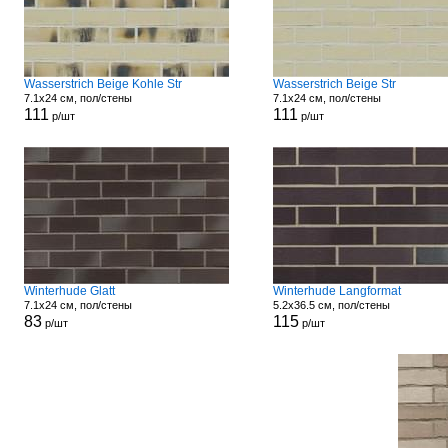
Wasserstrich Beige Kohle Str
Wasserstrich Beige Str
7.1x24 см, пол/стены
7.1x24 см, пол/стены
111
111
р/шт
р/шт
Winterhude Glatt
Winterhude Langformat
7.1x24 см, пол/стены
5.2x36.5 см, пол/стены
83
115
р/шт
р/шт