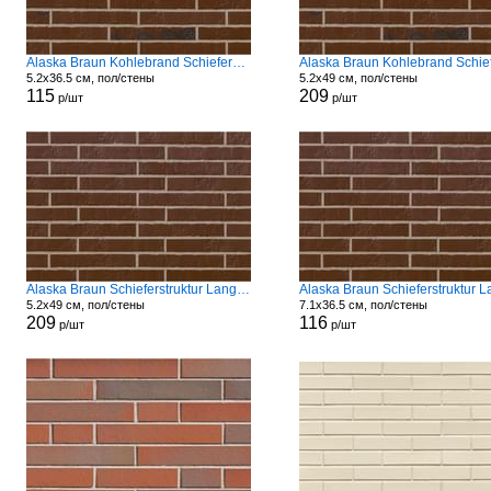
Alaska Braun Kohlebrand Schieferstruktur Langformat Str
5.2x36.5 см, пол/стены
5.2x49 см, пол/стены
115
209
р/шт
р/шт
Alaska Braun Schieferstruktur Langformat Str
5.2x49 см, пол/стены
7.1x36.5 см, пол/стены
209
116
р/шт
р/шт