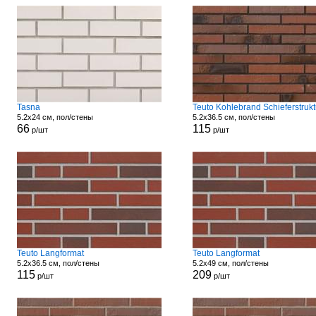
Tasna
5.2x24 см, пол/стены
5.2x36.5 см, пол/стены
66
115
р/шт
р/шт
Teuto Langformat
Teuto Langformat
5.2x36.5 см, пол/стены
5.2x49 см, пол/стены
115
209
р/шт
р/шт