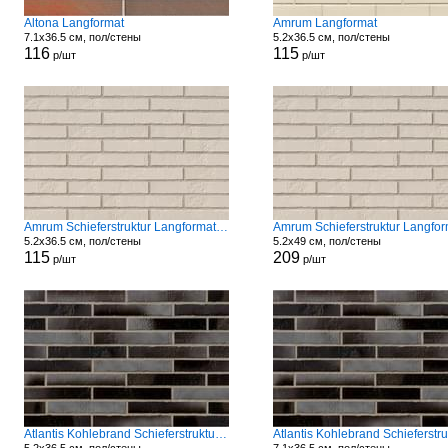
Altona Langformat
Amrum Langformat
7.1x36.5 см, пол/стены
5.2x36.5 см, пол/стены
116
115
р/шт
р/шт
Amrum Schieferstruktur Langformat Str
5.2x36.5 см, пол/стены
5.2x49 см, пол/стены
115
209
р/шт
р/шт
Atlantis Kohlebrand Schieferstruktur Langformat Str