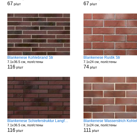
67
67
р/шт
р/шт
Blankenese Kohlebrand Str
Blankenese Rustik Str
7.1x36.5 см, пол/стены
7.1x24 см, пол/стены
116
74
р/шт
р/шт
Blankenese Schieferstruktur Langformat Str
7.1x36.5 см, пол/стены
7.1x24 см, пол/стены
116
111
р/шт
р/шт