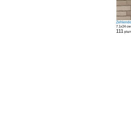
Zehlendor
7.1x24 см
111
р/ш