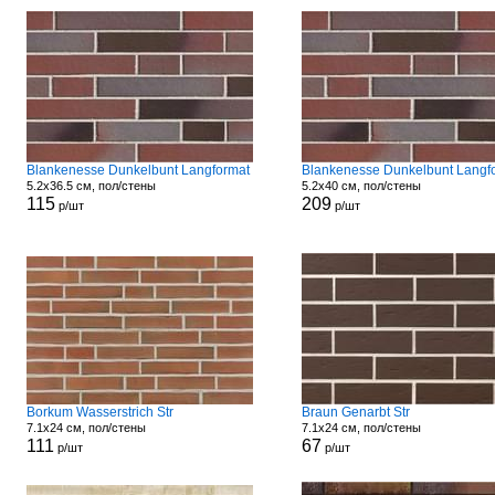
Blankenesse Dunkelbunt Langformat
Blankenesse Dunkelbunt Langf
5.2x36.5 см, пол/стены
5.2x40 см, пол/стены
115
209
р/шт
р/шт
Borkum Wasserstrich Str
Braun Genarbt Str
7.1x24 см, пол/стены
7.1x24 см, пол/стены
111
67
р/шт
р/шт