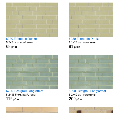
6280 Eifenbein Dunkel
6280 Eifenbein Dunkel
5.2x24 см, пол/стены
7.1x24 см, пол/стены
68
91
р/шт
р/шт
6290 Lichtgrau Langformat
6290 Lichtgrau Langformat
5.2x36.5 см, пол/стены
5.2x49 см, пол/стены
115
209
р/шт
р/шт