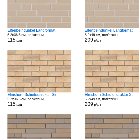
Elfenbeindunkel Langformat
Elfenbeindunkel Langformat
5.2x36.5 см, пол/стены
5.2x49 см, пол/стены
115
209
р/шт
р/шт
Elmshorn Schieferstruktur Str
Elmshorn Schieferstruktur Str
5.2x36.5 см, пол/стены
5.2x49 см, пол/стены
115
209
р/шт
р/шт