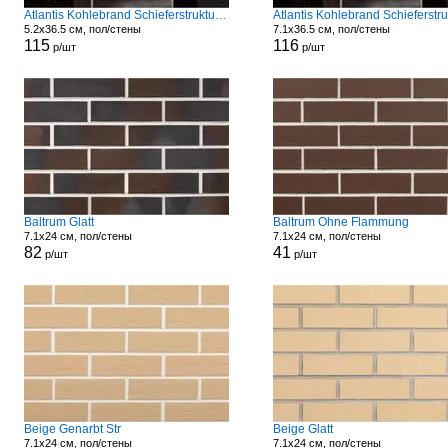
Atlantis Kohlebrand Schieferstruktur Langformat Str
5.2x36.5 см, пол/стены
7.1x36.5 см, пол/стены
115
116
р/шт
р/шт
Baltrum Glatt
Baltrum Ohne Flammung
7.1x24 см, пол/стены
7.1x24 см, пол/стены
82
41
р/шт
р/шт
Beige Genarbt Str
Beige Glatt
7.1x24 см, пол/стены
7.1x24 см, пол/стены