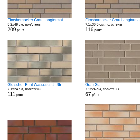
Elmshornocker Grau Langformat
Elmshornocker Grau Langforma
5.2x49 см, пол/стены
7.1x36.5 см, пол/стены
209
116
р/шт
р/шт
Gletscher-Bunt Wasserstrich Str
Grau Glatt
7.1x24 см, пол/стены
7.1x24 см, пол/стены
111
67
р/шт
р/шт