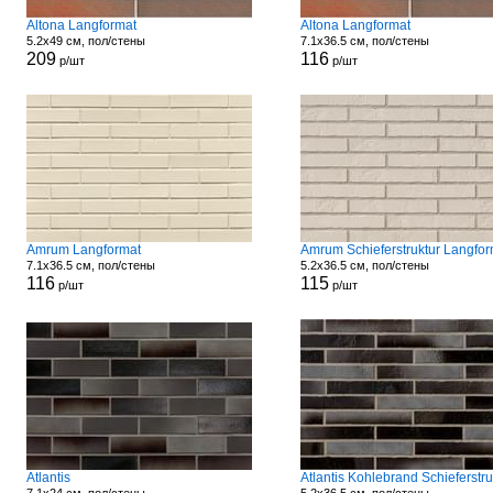
Altona Langformat
Altona Langformat
5.2x49 см, пол/стены
7.1x36.5 см, пол/стены
209
116
р/шт
р/шт
Amrum Langformat
7.1x36.5 см, пол/стены
5.2x36.5 см, пол/стены
116
115
р/шт
р/шт
Atlantis