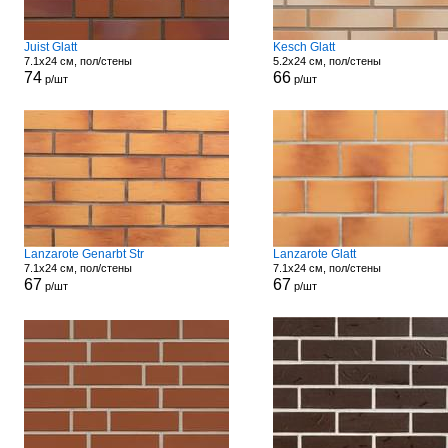
Juist Glatt
Kesch Glatt
7.1x24 см, пол/стены
5.2x24 см, пол/стены
74
66
р/шт
р/шт
Lanzarote Genarbt Str
Lanzarote Glatt
7.1x24 см, пол/стены
7.1x24 см, пол/стены
67
67
р/шт
р/шт