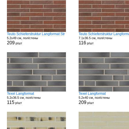
Teuto Schieferstruktur Langformat Str
Teuto Schieferstruktur Langforma
5.2x49 см, пол/стены
7.1x36.5 см, пол/стены
209
116
р/шт
р/шт
Texel Langformat
Texel Langformat
5.2x36.5 см, пол/стены
5.2x40 см, пол/стены
115
209
р/шт
р/шт