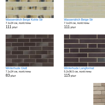
Wasserstrich Beige Kohle Str
Wasserstrich Beige Str
7.1x24 см, пол/стены
7.1x24 см, пол/стены
111
111
р/шт
р/шт
Winterhude Glatt
Winterhude Langformat
7.1x24 см, пол/стены
5.2x36.5 см, пол/стены
83
115
р/шт
р/шт