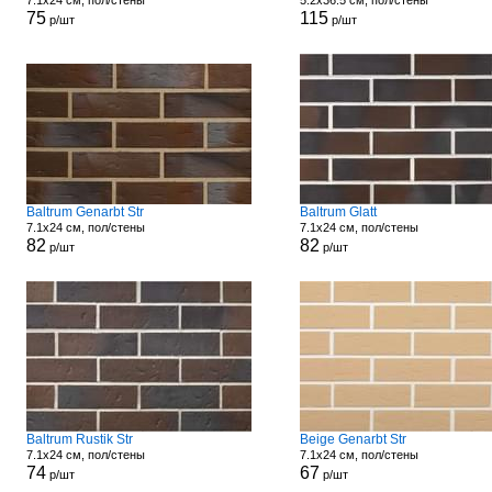
7.1x24 см, пол/стены
5.2x36.5 см, пол/стены
75
115
р/шт
р/шт
Baltrum Genarbt Str
Baltrum Glatt
7.1x24 см, пол/стены
7.1x24 см, пол/стены
82
82
р/шт
р/шт
Baltrum Rustik Str
Beige Genarbt Str
7.1x24 см, пол/стены
7.1x24 см, пол/стены
74
67
р/шт
р/шт