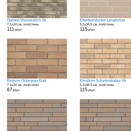
Dahlem Wasserstrich Str
Elfenbeindunkel Langformat
7.1x24 см, пол/стены
5.2x36.5 см, пол/стены
111
115
р/шт
р/шт
Elmhorn Ockergrau Glatt
Elmshorn Schieferstruktur Str
7.1x24 см, пол/стены
5.2x36.5 см, пол/стены
67
115
р/шт
р/шт