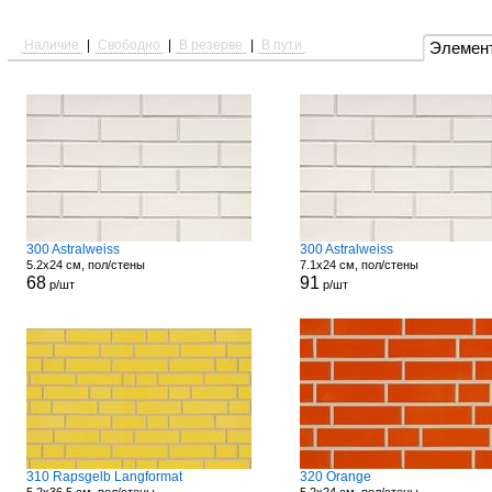
Наличие
|
Свободно
|
В резерве
|
В пути
Элемен
300 Astralweiss
300 Astralweiss
5.2x24 см, пол/стены
7.1x24 см, пол/стены
68
91
р/шт
р/шт
310 Rapsgelb Langformat
320 Orange