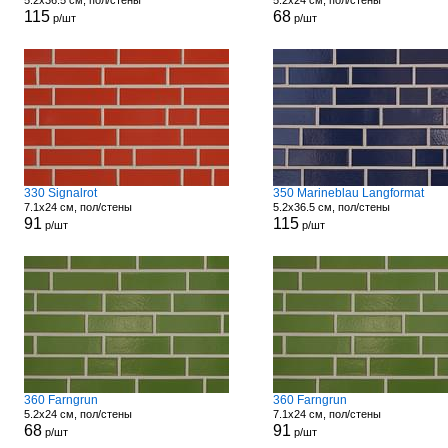
5.2x36.5 см, пол/стены
5.2x24 см, пол/стены
115
68
р/шт
р/шт
330 Signalrot
350 Marineblau Langformat
7.1x24 см, пол/стены
5.2x36.5 см, пол/стены
91
115
р/шт
р/шт
360 Farngrun
360 Farngrun
5.2x24 см, пол/стены
7.1x24 см, пол/стены
68
91
р/шт
р/шт