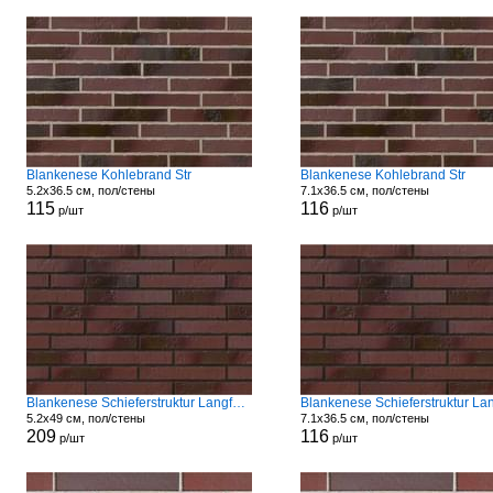
Blankenese Kohlebrand Str
Blankenese Kohlebrand Str
5.2x36.5 см, пол/стены
7.1x36.5 см, пол/стены
115
116
р/шт
р/шт
Blankenese Schieferstruktur Langformat Str
5.2x49 см, пол/стены
7.1x36.5 см, пол/стены
209
116
р/шт
р/шт