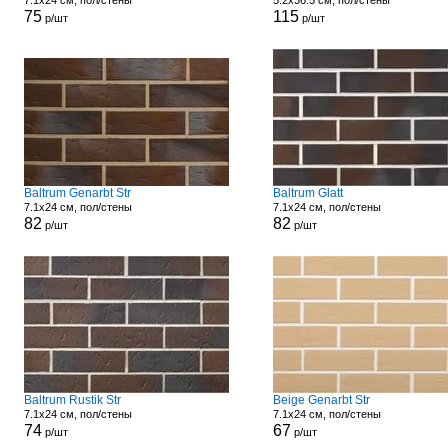
7.1x24 см, пол/стены
5.2x36.5 см, пол/стены
75
115
р/шт
р/шт
Baltrum Genarbt Str
Baltrum Glatt
7.1x24 см, пол/стены
7.1x24 см, пол/стены
82
82
р/шт
р/шт
Baltrum Rustik Str
Beige Genarbt Str
7.1x24 см, пол/стены
7.1x24 см, пол/стены
74
67
р/шт
р/шт