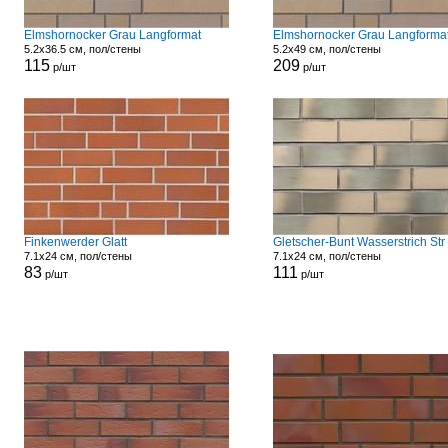
Elmshornocker Grau Langformat
Elmshornocker Grau Langforma
5.2x36.5 см, пол/стены
5.2x49 см, пол/стены
115
209
р/шт
р/шт
Finkenwerder Glatt
Gletscher-Bunt Wasserstrich Str
7.1x24 см, пол/стены
7.1x24 см, пол/стены
83
111
р/шт
р/шт