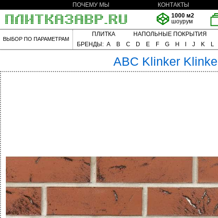
ПОЧЕМУ МЫ
КОНТАКТЫ
1000 м2
шоурум
ПЛИТКА
НАПОЛЬНЫЕ ПОКРЫТИЯ
ВЫБОР ПО ПАРАМЕТРАМ
БРЕНДЫ:
A
B
C
D
E
F
G
H
I
J
K
L
ABC Klinker
Klink