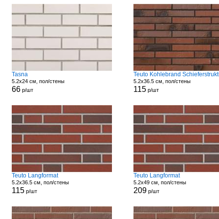
Tasna
5.2x24 см, пол/стены
5.2x36.5 см, пол/стены
66
115
р/шт
р/шт
Teuto Langformat
Teuto Langformat
5.2x36.5 см, пол/стены
5.2x49 см, пол/стены
115
209
р/шт
р/шт