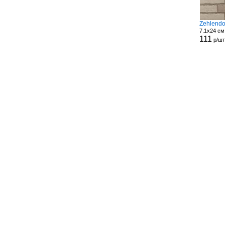
Zehlendor
7.1x24 см
111
р/ш