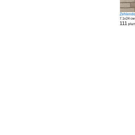
Zehlendor
7.1x24 см
111
р/ш