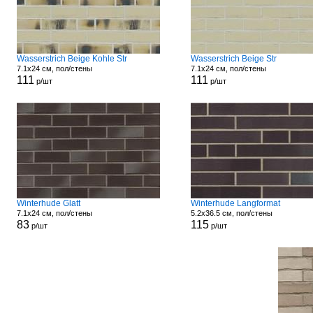
Wasserstrich Beige Kohle Str
Wasserstrich Beige Str
7.1x24 см, пол/стены
7.1x24 см, пол/стены
111
111
р/шт
р/шт
Winterhude Glatt
Winterhude Langformat
7.1x24 см, пол/стены
5.2x36.5 см, пол/стены
83
115
р/шт
р/шт