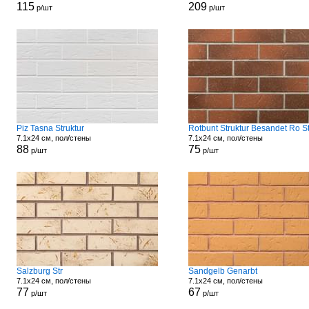
115
209
р/шт
р/шт
Piz Tasnа Struktur
Rotbunt Struktur Besandet Ro St
7.1x24 см, пол/стены
7.1x24 см, пол/стены
88
75
р/шт
р/шт
Salzburg Str
Sandgelb Genarbt
7.1x24 см, пол/стены
7.1x24 см, пол/стены
77
67
р/шт
р/шт