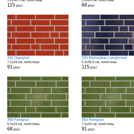
5.2x36.5 см, пол/стены
5.2x24 см, пол/стены
115
68
р/шт
р/шт
330 Signalrot
350 Marineblau Langformat
7.1x24 см, пол/стены
5.2x36.5 см, пол/стены
91
115
р/шт
р/шт
360 Farngrun
360 Farngrun
5.2x24 см, пол/стены
7.1x24 см, пол/стены
68
91
р/шт
р/шт