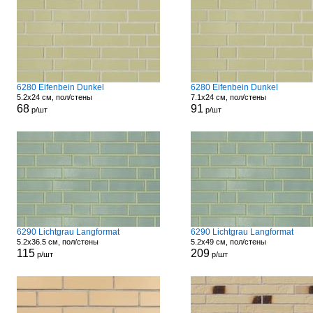
6280 Eifenbein Dunkel
6280 Eifenbein Dunkel
5.2x24 см, пол/стены
7.1x24 см, пол/стены
68
91
р/шт
р/шт
6290 Lichtgrau Langformat
6290 Lichtgrau Langformat
5.2x36.5 см, пол/стены
5.2x49 см, пол/стены
115
209
р/шт
р/шт