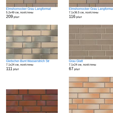
Elmshornocker Grau Langformat
Elmshornocker Grau Langforma
5.2x49 см, пол/стены
7.1x36.5 см, пол/стены
209
116
р/шт
р/шт
Gletscher-Bunt Wasserstrich Str
Grau Glatt
7.1x24 см, пол/стены
7.1x24 см, пол/стены
111
67
р/шт
р/шт