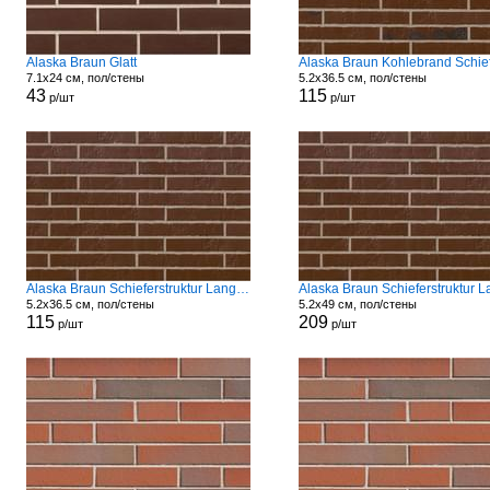
Alaska Braun Glatt
7.1x24 см, пол/стены
5.2x36.5 см, пол/стены
43
115
р/шт
р/шт
Alaska Braun Schieferstruktur Langformat Str
5.2x36.5 см, пол/стены
5.2x49 см, пол/стены
115
209
р/шт
р/шт