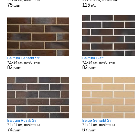
7.1x24 см, пол/стены
5.2x36.5 см, пол/стены
75
115
р/шт
р/шт
Baltrum Genarbt Str
Baltrum Glatt
7.1x24 см, пол/стены
7.1x24 см, пол/стены
82
82
р/шт
р/шт
Baltrum Rustik Str
Beige Genarbt Str
7.1x24 см, пол/стены
7.1x24 см, пол/стены
74
67
р/шт
р/шт