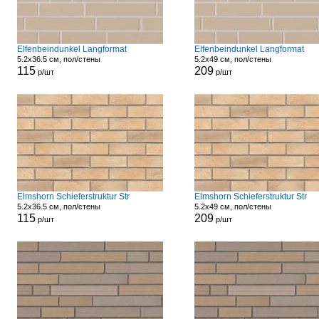
Elfenbeindunkel Langformat
Elfenbeindunkel Langformat
5.2x36.5 см, пол/стены
5.2x49 см, пол/стены
115
209
р/шт
р/шт
Elmshorn Schieferstruktur Str
Elmshorn Schieferstruktur Str
5.2x36.5 см, пол/стены
5.2x49 см, пол/стены
115
209
р/шт
р/шт