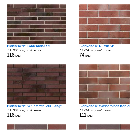
Blankenese Kohlebrand Str
Blankenese Rustik Str
7.1x36.5 см, пол/стены
7.1x24 см, пол/стены
116
74
р/шт
р/шт
Blankenese Schieferstruktur Langformat Str
7.1x36.5 см, пол/стены
7.1x24 см, пол/стены
116
111
р/шт
р/шт