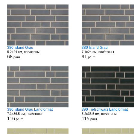
380 Island Grau
380 Island Grau
5.2x24 см, пол/стены
7.1x24 см, пол/стены
68
91
р/шт
р/шт
380 Island Grau Langformat
390 Tiefschwarz Langformat
7.1x36.5 см, пол/стены
5.2x36.5 см, пол/стены
116
115
р/шт
р/шт