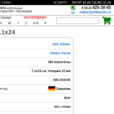
ПН-ПТ 10-20, СБ-ВС 11-19
СТАВКА
ВОЗВРАТ
425-30-45
8 (812)
4974
напольных
покрытий с образцами
zakaz@plitkazavr.ru
РАСПРОДАЖА
ЕХНИКА
V
W
Y
Z
А-Я
#
7.1x24
ABC Klinker
Klinker Fasad
380 Island Grau
7.1x24 см, толщина 10 мм
ABC104100
итель
Германия
фон
пол, стены