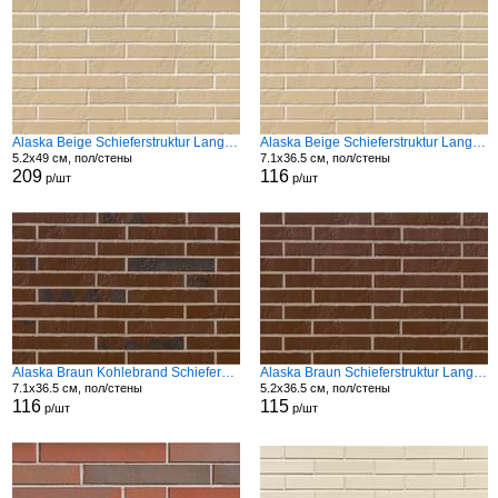
Alaska Beige Schieferstruktur Langformat Str
Alaska Beige Schieferstruktur Langformat Str
5.2x49 см, пол/стены
7.1x36.5 см, пол/стены
209
116
р/шт
р/шт
Alaska Braun Kohlebrand Schieferstruktur Langformat Str
Alaska Braun Schieferstruktur Langformat Str
7.1x36.5 см, пол/стены
5.2x36.5 см, пол/стены
116
115
р/шт
р/шт