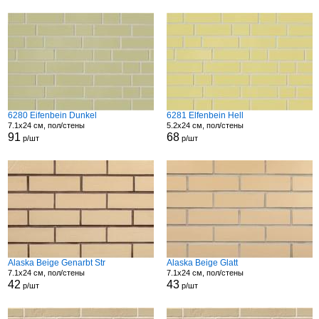
6280 Eifenbein Dunkel
6281 Elfenbein Hell
7.1x24 см, пол/стены
5.2x24 см, пол/стены
91
68
р/шт
р/шт
Alaska Beige Genarbt Str
Alaska Beige Glatt
7.1x24 см, пол/стены
7.1x24 см, пол/стены
42
43
р/шт
р/шт