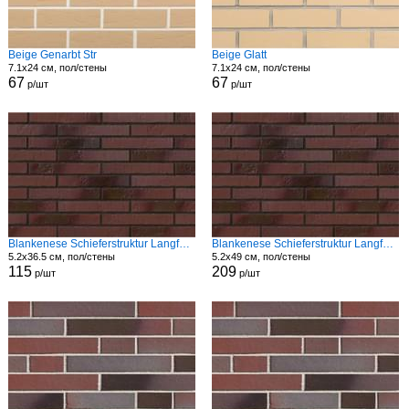
Beige Genarbt Str
Beige Glatt
7.1x24 см, пол/стены
7.1x24 см, пол/стены
67
67
р/шт
р/шт
Blankenese Schieferstruktur Langformat Str
Blankenese Schieferstruktur Langformat Str
5.2x36.5 см, пол/стены
5.2x49 см, пол/стены
115
209
р/шт
р/шт