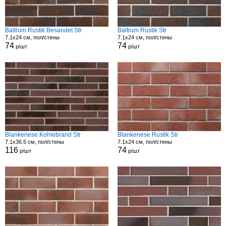
Baltrum Rustik Besandet Str
Baltrum Rustik Str
7.1x24 см, пол/стены
7.1x24 см, пол/стены
74
74
р/шт
р/шт
Blankenese Kohlebrand Str
Blankenese Rustik Str
7.1x36.5 см, пол/стены
7.1x24 см, пол/стены
116
74
р/шт
р/шт