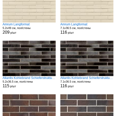
Amrum Langformat
Amrum Langformat
5.2x49 см, пол/стены
7.1x36.5 см, пол/стены
209
116
р/шт
р/шт
Atlantis Kohlebrand Schieferstruktur Langformat Str
Atlantis Kohlebrand Schieferstruktur Langformat Str
5.2x36.5 см, пол/стены
7.1x36.5 см, пол/стены
115
116
р/шт
р/шт