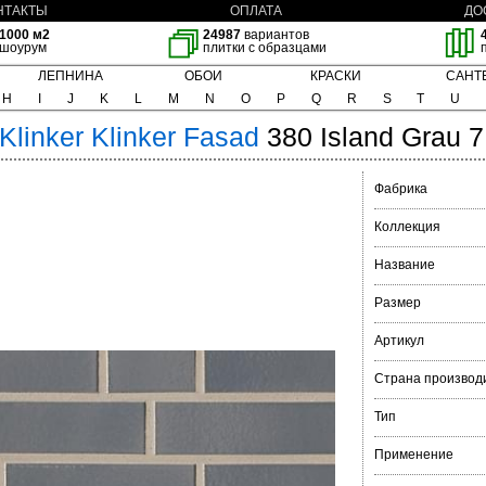
НТАКТЫ
ОПЛАТА
ДО
1000 м2
24987
вариантов
шоурум
плитки с образцами
ЛЕПНИНА
ОБОИ
КРАСКИ
САНТ
H
I
J
K
L
M
N
O
P
Q
R
S
T
U
Klinker
Klinker Fasad
380 Island Grau 
Фабрика
Коллекция
Название
Размер
Артикул
Страна производ
Тип
Применение