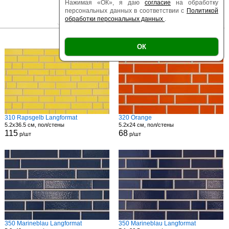
Нажимая «ОК», я даю
согласие
на обработку
персональных данных в соответствии с
Политикой
обработки персональных данных
.
|
|
Есть образец
Поверхность
Размер
ОК
310 Rapsgelb Langformat
320 Orange
5.2x36.5 см, пол/стены
5.2x24 см, пол/стены
115
68
р/шт
р/шт
350 Marineblau Langformat
350 Marineblau Langformat