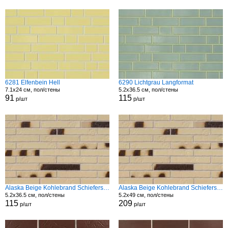
6281 Elfenbein Hell
6290 Lichtgrau Langformat
7.1x24 см, пол/стены
5.2x36.5 см, пол/стены
91
115
р/шт
р/шт
Alaska Beige Kohlebrand Schieferstruktur Langformat Str
Alaska Beige Kohlebrand Schieferstruktur Langformat Str
5.2x36.5 см, пол/стены
5.2x49 см, пол/стены
115
209
р/шт
р/шт