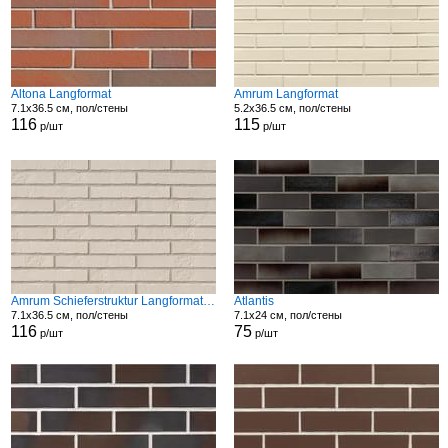
Altona Langformat
Amrum Langformat
7.1x36.5 см, пол/стены
5.2x36.5 см, пол/стены
116
115
р/шт
р/шт
Amrum Schieferstruktur Langformat Str
Atlantis
7.1x36.5 см, пол/стены
7.1x24 см, пол/стены
116
75
р/шт
р/шт