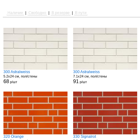
Наличие
|
Свободно
|
В резерве
|
В пути
300 Astralweiss
300 Astralweiss
5.2x24 см, пол/стены
7.1x24 см, пол/стены
68
91
р/шт
р/шт
320 Orange
330 Signalrot