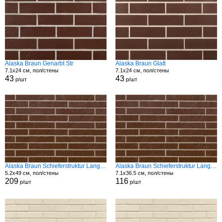
Alaska Braun Genarbt Str
Alaska Braun Glatt
7.1x24 см, пол/стены
7.1x24 см, пол/стены
43
43
р/шт
р/шт
Alaska Braun Schieferstruktur Langformat Str
Alaska Braun Schieferstruktur Langformat Str
5.2x49 см, пол/стены
7.1x36.5 см, пол/стены
209
116
р/шт
р/шт