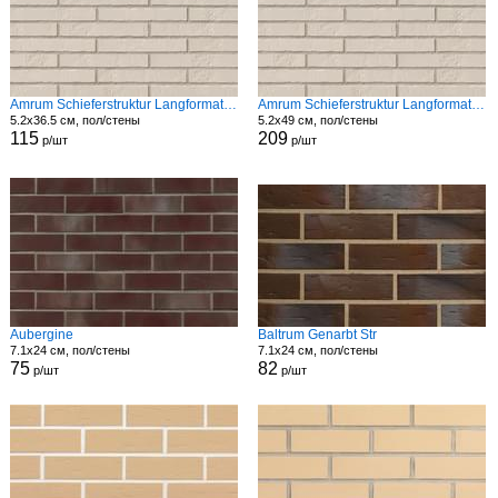
Amrum Schieferstruktur Langformat Str
Amrum Schieferstruktur Langformat Str
5.2x36.5 см, пол/стены
5.2x49 см, пол/стены
115
209
р/шт
р/шт
Aubergine
Baltrum Genarbt Str
7.1x24 см, пол/стены
7.1x24 см, пол/стены
75
82
р/шт
р/шт