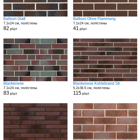
Baltrum Glatt
Baltrum Ohne Flammung
7.1x24 см, пол/стены
7.1x24 см, пол/стены
82
41
р/шт
р/шт
Blankenese
Blankenese Kohlebrand Str
7.1x24 см, пол/стены
5.2x36.5 см, пол/стены
83
115
р/шт
р/шт