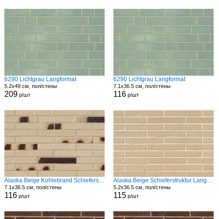
6290 Lichtgrau Langformat
6290 Lichtgrau Langformat
5.2x49 см, пол/стены
7.1x36.5 см, пол/стены
209
116
р/шт
р/шт
Alaska Beige Kohlebrand Schieferstruktur Langformat Str
Alaska Beige Schieferstruktur Langformat Str
7.1x36.5 см, пол/стены
5.2x36.5 см, пол/стены
116
115
р/шт
р/шт