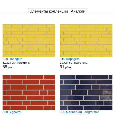
Элементы коллекции
Аналоги
310 Rapsgelb
310 Rapsgelb
5.2x24 см, пол/стены
7.1x24 см, пол/стены
68
91
р/шт
р/шт
330 Signalrot
350 Marineblau Langformat