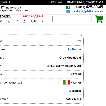
ПН-ПТ 10-20, СБ-ВС 11-19
СТАВКА
ВОЗВРАТ
425-30-45
8 (812)
4974
напольных
покрытий с образцами
zakaz@plitkazavr.ru
РАСПРОДАЖА
ЕХНИКА
V
W
Y
Z
А-Я
#
ка
Rex
кция
La Roche
ние
Grey Mosaico H
р
30x30 см, толщина 6 мм
ул
747820
а производитель
Италия
мозаика
нение
пол, стены