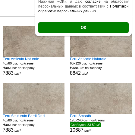
Нажимая «ОК», я даю
согласие
на обработку
персональных данных в соответствии с
Политикой
обработки персональных данных
.
|
|
Есть образец
Поверхность
Размер
ОК
Есть образец
Ecru Anticato Naturale
Ecru Anticato Naturale
40x80 см, пол/стены
60x120 см, пол/стены
Наличие: по запросу
Наличие: по запросу
7883
8842
р/м²
р/м²
Ecru Struturato Bordi Dritti
Ecru Smooth
40x80 см, пол/стены
120x240 см, пол/стены
Наличие: по запросу
Свободно: 83.52 м²
7883
10687
р/м²
р/м²