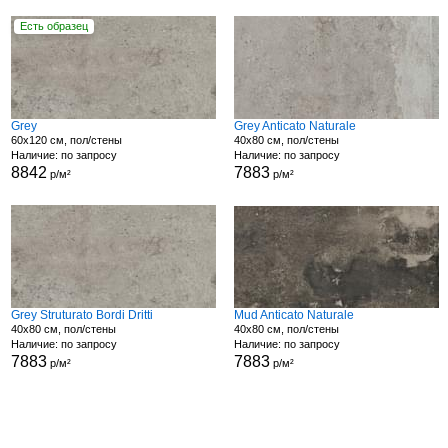
Есть образец
Grey
Grey Anticato Naturale
60x120 см, пол/стены
40x80 см, пол/стены
Наличие: по запросу
Наличие: по запросу
8842
7883
р/м²
р/м²
Grey Struturato Bordi Dritti
Mud Anticato Naturale
40x80 см, пол/стены
40x80 см, пол/стены
Наличие: по запросу
Наличие: по запросу
7883
7883
р/м²
р/м²