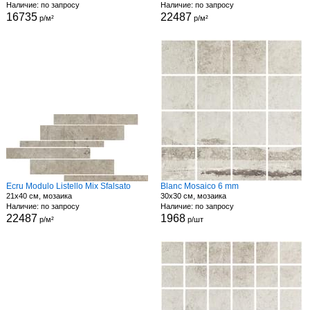
Наличие: по запросу
Наличие: по запросу
16735
22487
р/м²
р/м²
Ecru Modulo Listello Mix Sfalsato
Blanc Mosaico 6 mm
21x40 см, мозаика
30x30 см, мозаика
Наличие: по запросу
Наличие: по запросу
22487
1968
р/м²
р/шт