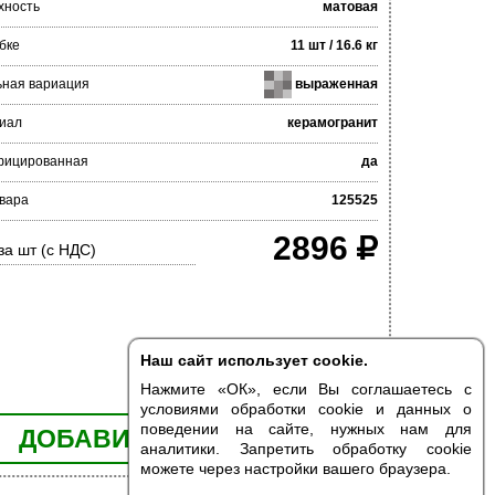
хность
матовая
бке
11 шт / 16.6 кг
ьная вариация
выраженная
иал
керамогранит
фицированная
да
вара
125525
2896
за шт (с НДС)
Наш сайт использует cookie.
Нажмите «ОК», если Вы соглашаетесь с
условиями обработки cookie и данных о
поведении на сайте, нужных нам для
ДОБАВИТЬ В КОРЗИНУ
аналитики. Запретить обработку cookie
можете через настройки вашего браузера.