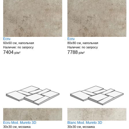
Ecru
Ecru
60x60 см, напольная
80x80 см, напольная
Наличие: по запросу
Наличие: по запросу
7404
7788
р/м²
р/м²
Ecru Mod. Mureto 3D
Blanc Mod. Mureto 3D
30x30 см, мозаика
30x30 см, мозаика