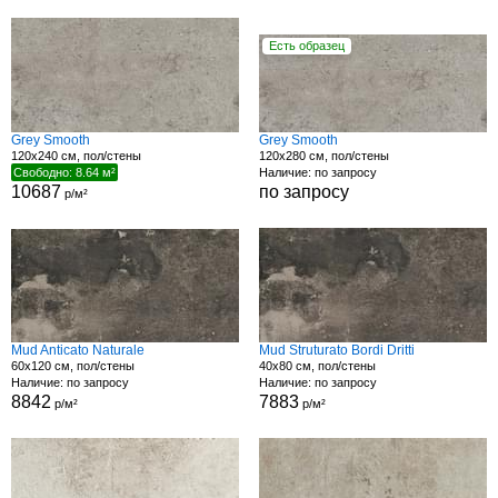
Есть образец
Grey Smooth
Grey Smooth
120x240 см, пол/стены
120x280 см, пол/стены
Свободно: 8.64 м²
Наличие: по запросу
10687
по запросу
р/м²
Mud Anticato Naturale
Mud Struturato Bordi Dritti
60x120 см, пол/стены
40x80 см, пол/стены
Наличие: по запросу
Наличие: по запросу
8842
7883
р/м²
р/м²