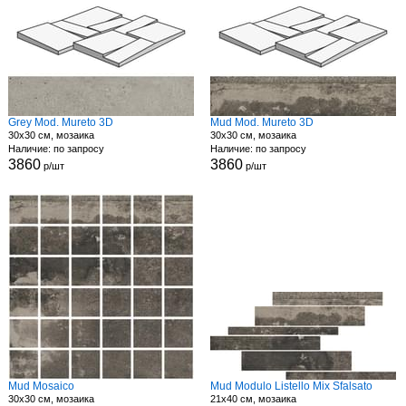
Grey Mod. Mureto 3D
Mud Mod. Mureto 3D
30x30 см, мозаика
30x30 см, мозаика
Наличие: по запросу
Наличие: по запросу
3860
3860
р/шт
р/шт
Mud Mosaico
Mud Modulo Listello Mix Sfalsato
30x30 см, мозаика
21x40 см, мозаика