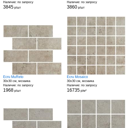
Наличие: по запросу
Наличие: по запросу
3845
3860
р/шт
р/шт
Ecru MuReto
Ecru Mosaico
30x30 см, мозаика
30x30 см, мозаика
Наличие: по запросу
Наличие: по запросу
1968
16735
р/шт
р/м²