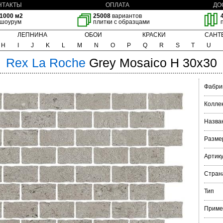
НТАКТЫ
ОПЛАТА
ДО
1000 м2
25008
вариантов
шоурум
плитки с образцами
ЛЕПНИНА
ОБОИ
КРАСКИ
САНТ
H
I
J
K
L
M
N
O
P
Q
R
S
T
U
Rex
La Roche
Grey Mosaico H 30x30
Фабри
Колле
Назва
Разме
Артик
Стран
Тип
Приме