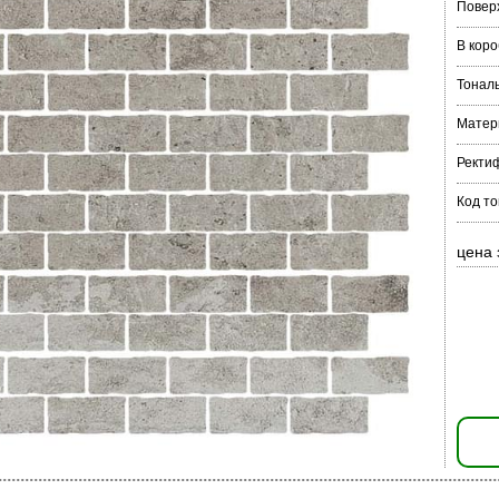
Повер
В коро
Тонал
Матер
Ректи
Код то
цена 