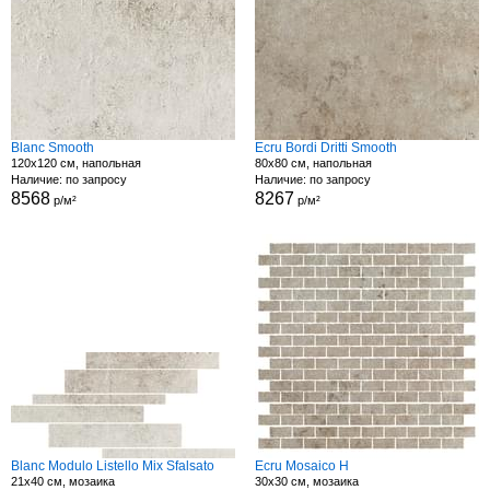
Blanc Smooth
Ecru Bordi Dritti Smooth
120x120 см, напольная
80x80 см, напольная
Наличие: по запросу
Наличие: по запросу
8568
8267
р/м²
р/м²
Blanc Modulo Listello Mix Sfalsato
Ecru Mosaico H
21x40 см, мозаика
30x30 см, мозаика