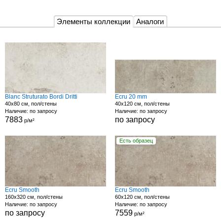
Элементы коллекции
Аналоги
Blanc Struturato Bordi Dritti
Ecru 20 mm
40x80 см, пол/стены
40x120 см, пол/стены
Наличие: по запросу
Наличие: по запросу
7883
по запросу
р/м²
Есть образец
Ecru Smooth
Ecru Smooth
160x320 см, пол/стены
60x120 см, пол/стены
Наличие: по запросу
Наличие: по запросу
по запросу
7559
р/м²