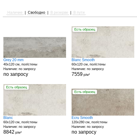
Наличие
|
Свободно
|
В резерве
|
В пути
Есть образец
Grey 20 mm
Blanc Smooth
40x120 см, пол/стены
60x120 см, пол/стены
Наличие: по запросу
Наличие: по запросу
по запросу
7559
р/м²
Есть образец
Есть образец
Blanc
Ecru Smooth
60x120 см, пол/стены
120x280 см, пол/стены
Наличие: по запросу
Наличие: по запросу
8842
по запросу
р/м²