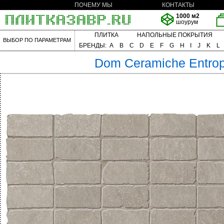
ПОЧЕМУ МЫ
КОНТАКТЫ
1000 м2
шоурум
ПЛИТКА
НАПОЛЬНЫЕ ПОКРЫТИЯ
ВЫБОР ПО ПАРАМЕТРАМ
БРЕНДЫ:
A
B
C
D
E
F
G
H
I
J
K
L
Dom Ceramiche
Entro