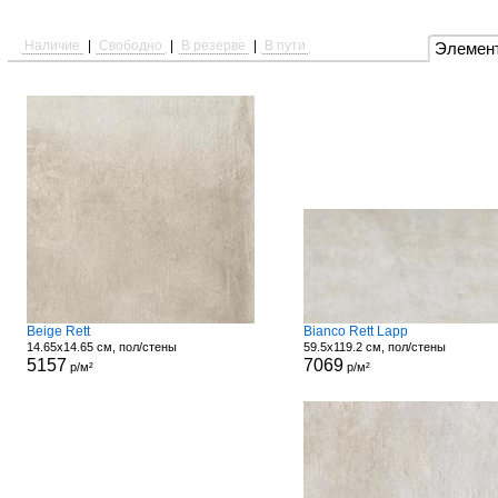
Наличие
|
Свободно
|
В резерве
|
В пути
Элемен
Beige Rett
Bianco Rett Lapp
14.65x14.65 см, пол/стены
59.5x119.2 см, пол/стены
5157
7069
р/м²
р/м²