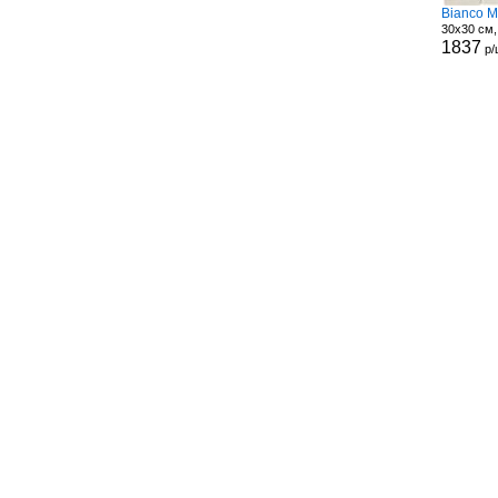
Bianco M
30x30 см,
1837
р/