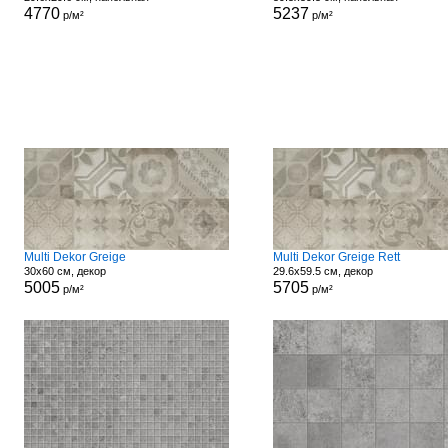
4770
5237
р/м²
р/м²
Multi Dekor Greige
Multi Dekor Greige Rett
30x60 см, декор
29.6x59.5 см, декор
5005
5705
р/м²
р/м²