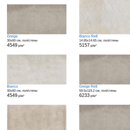
Greige
Bianco Rett
30x60 см, пол/стены
14.65x14.65 см, пол/стены
4549
5157
р/м²
р/м²
Bianco
Greige Rett
30x60 см, пол/стены
59.5x119.2 см, пол/стены
4549
6233
р/м²
р/м²