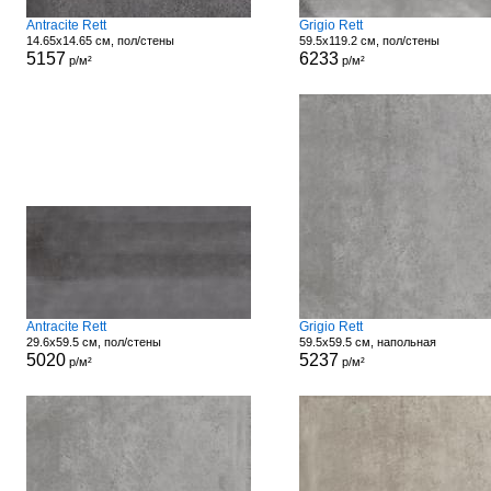
Antracite Rett
Grigio Rett
14.65x14.65 см, пол/стены
59.5x119.2 см, пол/стены
5157
6233
р/м²
р/м²
Antracite Rett
Grigio Rett
29.6x59.5 см, пол/стены
59.5x59.5 см, напольная
5020
5237
р/м²
р/м²