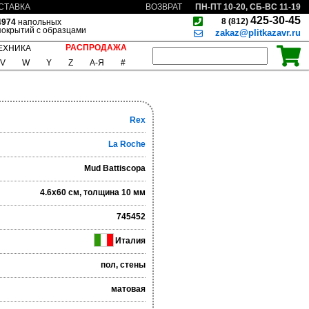
ПН-ПТ 10-20, СБ-ВС 11-19
СТАВКА
ВОЗВРАТ
425-30-45
8 (812)
4974
напольных
покрытий с образцами
zakaz@plitkazavr.ru
РАСПРОДАЖА
ЕХНИКА
V
W
Y
Z
А-Я
#
Rex
La Roche
Mud Battiscopa
4.6x60 см, толщина 10 мм
745452
Италия
пол, стены
матовая