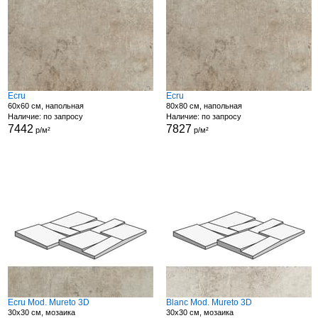
Ecru
Ecru
60x60 см, напольная
80x80 см, напольная
Наличие: по запросу
Наличие: по запросу
7442
7827
р/м²
р/м²
Ecru Mod. Mureto 3D
Blanc Mod. Mureto 3D
30x30 см, мозаика
30x30 см, мозаика