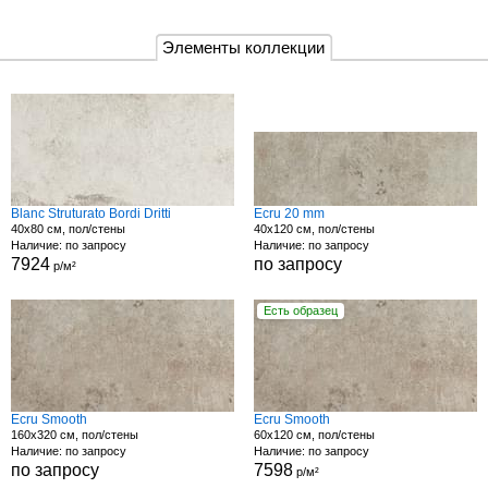
Элементы коллекции
Blanc Struturato Bordi Dritti
Ecru 20 mm
40x80 см, пол/стены
40x120 см, пол/стены
Наличие: по запросу
Наличие: по запросу
7924
по запросу
р/м²
Есть образец
Ecru Smooth
Ecru Smooth
160x320 см, пол/стены
60x120 см, пол/стены
Наличие: по запросу
Наличие: по запросу
по запросу
7598
р/м²