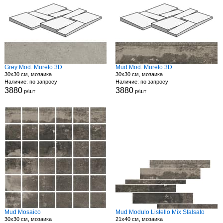
Grey Mod. Mureto 3D
Mud Mod. Mureto 3D
30x30 см, мозаика
30x30 см, мозаика
Наличие: по запросу
Наличие: по запросу
3880
3880
р/шт
р/шт
Mud Mosaico
Mud Modulo Listello Mix Sfalsato
30x30 см, мозаика
21x40 см, мозаика