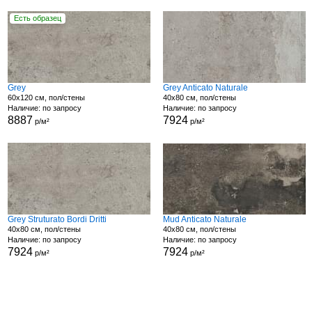
Есть образец
Grey
Grey Anticato Naturale
60x120 см, пол/стены
40x80 см, пол/стены
Наличие: по запросу
Наличие: по запросу
8887
7924
р/м²
р/м²
Grey Struturato Bordi Dritti
Mud Anticato Naturale
40x80 см, пол/стены
40x80 см, пол/стены
Наличие: по запросу
Наличие: по запросу
7924
7924
р/м²
р/м²