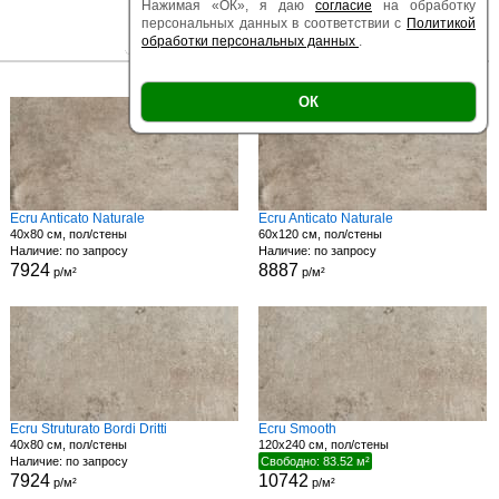
Нажимая «ОК», я даю
согласие
на обработку
персональных данных в соответствии с
Политикой
обработки персональных данных
.
|
|
Есть образец
Поверхность
Размер
ОК
Есть образец
Ecru Anticato Naturale
Ecru Anticato Naturale
40x80 см, пол/стены
60x120 см, пол/стены
Наличие: по запросу
Наличие: по запросу
7924
8887
р/м²
р/м²
Ecru Struturato Bordi Dritti
Ecru Smooth
40x80 см, пол/стены
120x240 см, пол/стены
Наличие: по запросу
Свободно: 83.52 м²
7924
10742
р/м²
р/м²