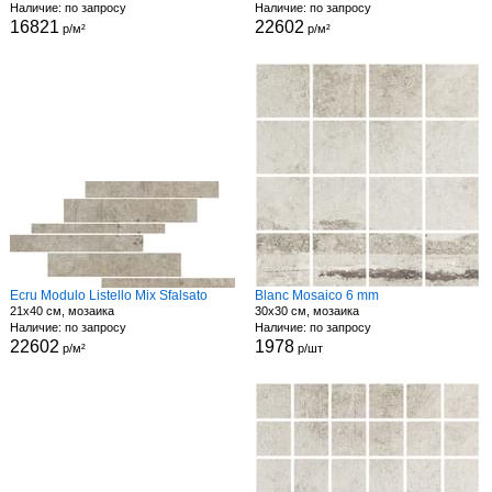
Наличие: по запросу
Наличие: по запросу
16821
22602
р/м²
р/м²
Ecru Modulo Listello Mix Sfalsato
Blanc Mosaico 6 mm
21x40 см, мозаика
30x30 см, мозаика
Наличие: по запросу
Наличие: по запросу
22602
1978
р/м²
р/шт