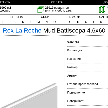
НТАКТЫ
ОПЛАТА
ДО
1000 м2
25019
вариантов
шоурум
плитки с образцами
ЛЕПНИНА
ОБОИ
КРАСКИ
САНТ
H
I
J
K
L
M
N
O
P
Q
R
S
T
U
Rex
La Roche
Mud Battiscopa 4.6x60
Фабрика
Коллекция
Название
Размер
Артикул
Страна производитель
Применение
Поверхность