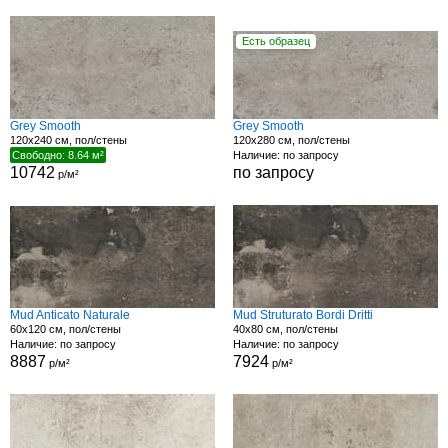
Есть образец
Grey Smooth
Grey Smooth
120x240 см, пол/стены
120x280 см, пол/стены
Свободно: 8.64 м²
Наличие: по запросу
10742
по запросу
р/м²
Mud Anticato Naturale
Mud Struturato Bordi Dritti
60x120 см, пол/стены
40x80 см, пол/стены
Наличие: по запросу
Наличие: по запросу
8887
7924
р/м²
р/м²