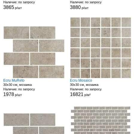
Наличие: по запросу
Наличие: по запросу
3865
3880
р/шт
р/шт
Ecru MuReto
Ecru Mosaico
30x30 см, мозаика
30x30 см, мозаика
Наличие: по запросу
Наличие: по запросу
1978
16821
р/шт
р/м²