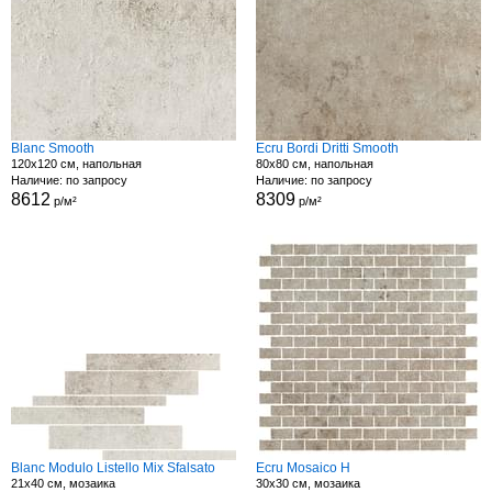
Blanc Smooth
Ecru Bordi Dritti Smooth
120x120 см, напольная
80x80 см, напольная
Наличие: по запросу
Наличие: по запросу
8612
8309
р/м²
р/м²
Blanc Modulo Listello Mix Sfalsato
Ecru Mosaico H
21x40 см, мозаика
30x30 см, мозаика