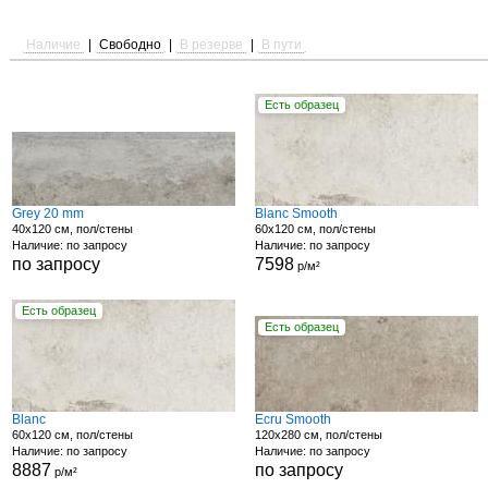
Наличие
|
Свободно
|
В резерве
|
В пути
Есть образец
Grey 20 mm
Blanc Smooth
40x120 см, пол/стены
60x120 см, пол/стены
Наличие: по запросу
Наличие: по запросу
по запросу
7598
р/м²
Есть образец
Есть образец
Blanc
Ecru Smooth
60x120 см, пол/стены
120x280 см, пол/стены
Наличие: по запросу
Наличие: по запросу
8887
по запросу
р/м²