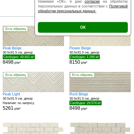
Нажимая «ОК», я даю
согласие
на обработку
персональных данных в соответствии с
Политикой
обработки персональных данных
.
|
|
Есть образец
Поверхность
Размер
ОК
Есть образец
Есть образец
Peak Beige
Flower Beige
30.5x91.5 см, декор
30.5x91.5 см, декор
Свободно: 49.662 м²
Свободно: 1.395 м²
8498
8150
р/м²
р/м²
Есть образец
Есть образец
Peak Light
Rock Beige
30.5x91.5 см, декор
30.5x91.5 см, декор
Наличие: по запросу
Свободно: 29.574 м²
5261
8498
р/м²
р/м²