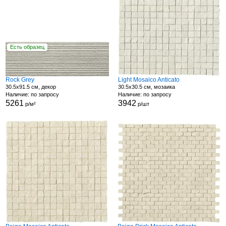
Есть образец
Rock Grey
Light Mosaico Anticato
30.5x91.5 см, декор
30.5x30.5 см, мозаика
Наличие: по запросу
Наличие: по запросу
5261
3942
р/м²
р/шт