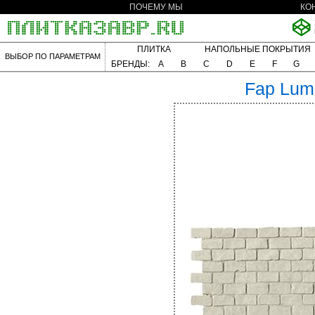
ПОЧЕМУ МЫ
КО
ПЛИТКА
НАПОЛЬНЫЕ ПОКРЫТИЯ
ВЫБОР ПО ПАРАМЕТРАМ
БРЕНДЫ:
A
B
C
D
E
F
G
Fap
Lum