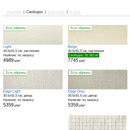
Наличие
|
Свободно
|
В резерве
|
В пути
Есть образец
Есть образец
Light
Beige
30.5x91.5 см, настенная
30.5x91.5 см, настенная
Наличие: по запросу
Свободно: 92.362 м²
4989
7745
р/м²
р/м²
Есть образец
Есть образец
Edge Light
Edge Grey
30.5x91.5 см, декор
30.5x91.5 см, декор
Наличие: по запросу
Наличие: по запросу
5359
5359
р/м²
р/м²