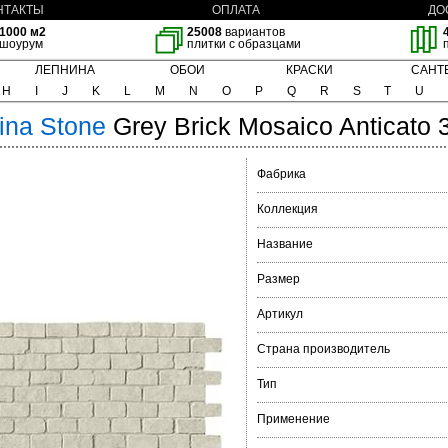
НТАКТЫ
ОПЛАТА
ДО
1000 м2
25008
вариантов
шоурум
плитки с образцами
ЛЕПНИНА
ОБОИ
КРАСКИ
САНТ
H
I
J
K
L
M
N
O
P
Q
R
S
T
U
ina Stone
Grey Brick Mosaico Anticato 
Фабрика
Коллекция
Название
Размер
Артикул
Страна производитель
Тип
Применение