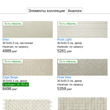
Элементы коллекции
Аналоги
Есть образец
Есть образец
Grey
Rock Light
30.5x91.5 см, настенная
30.5x91.5 см, декор
Наличие: по запросу
Наличие: по запросу
4989
5261
р/м²
р/м²
Есть образец
Есть образец
Edge Beige
Peak Grey
30.5x91.5 см, декор
30.5x91.5 см, декор
Свободно: 26.784 м²
Наличие: по запросу
8498
5359
р/м²
р/м²