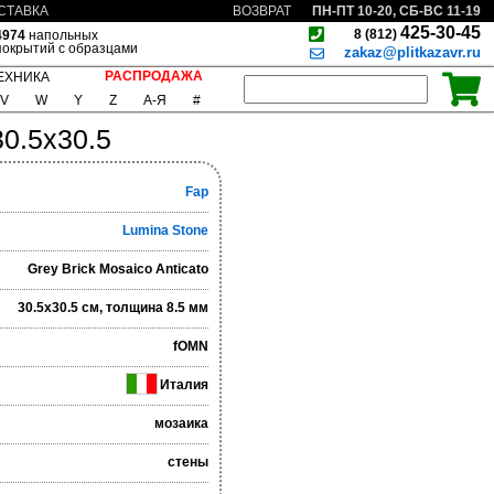
ПН-ПТ 10-20, СБ-ВС 11-19
СТАВКА
ВОЗВРАТ
425-30-45
8 (812)
4974
напольных
покрытий с образцами
zakaz@plitkazavr.ru
РАСПРОДАЖА
ЕХНИКА
V
W
Y
Z
А-Я
#
30.5x30.5
Fap
Lumina Stone
Grey Brick Mosaico Anticato
30.5x30.5 см, толщина 8.5 мм
fOMN
Италия
мозаика
стены