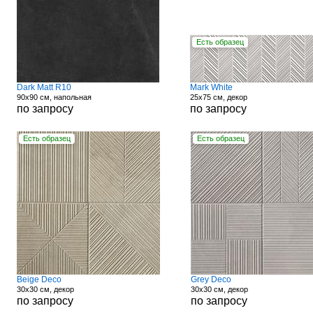
Есть образец
Dark Matt R10
Mark White
90x90 см, напольная
25x75 см, декор
по запросу
по запросу
Есть образец
Есть образец
Beige Deco
Grey Deco
30x30 см, декор
30x30 см, декор
по запросу
по запросу