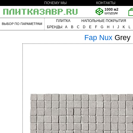
ПОЧЕМУ МЫ
КОНТАКТЫ
1000 м2
шоурум
ПЛИТКА
НАПОЛЬНЫЕ ПОКРЫТИЯ
ВЫБОР ПО ПАРАМЕТРАМ
БРЕНДЫ:
A
B
C
D
E
F
G
H
I
J
K
L
Fap
Nux
Grey 