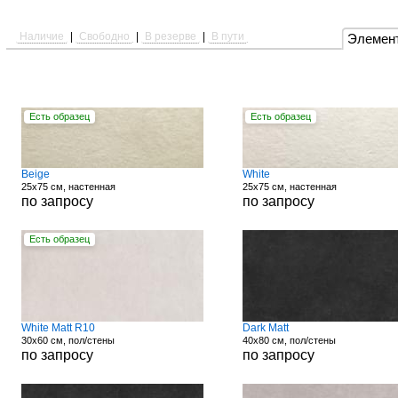
Наличие
|
Свободно
|
В резерве
|
В пути
Элемен
Есть образец
Есть образец
Beige
White
25x75 см, настенная
25x75 см, настенная
по запросу
по запросу
Есть образец
White Matt R10
Dark Matt
30x60 см, пол/стены
40x80 см, пол/стены
по запросу
по запросу