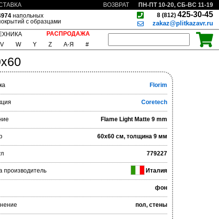
ПН-ПТ 10-20, СБ-ВС 11-19
СТАВКА
ВОЗВРАТ
425-30-45
8 (812)
4974
напольных
покрытий с образцами
zakaz@plitkazavr.ru
РАСПРОДАЖА
ЕХНИКА
V
W
Y
Z
А-Я
#
0x60
ка
Florim
кция
Coretech
ние
Flame Light Matte 9 mm
р
60x60 см, толщина 9 мм
ул
779227
а производитель
Италия
фон
нение
пол, стены