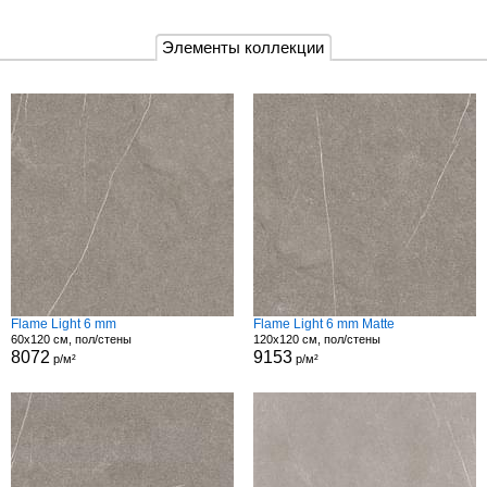
Элементы коллекции
Flame Light 6 mm
Flame Light 6 mm Matte
60x120 см, пол/стены
120x120 см, пол/стены
8072
9153
р/м²
р/м²