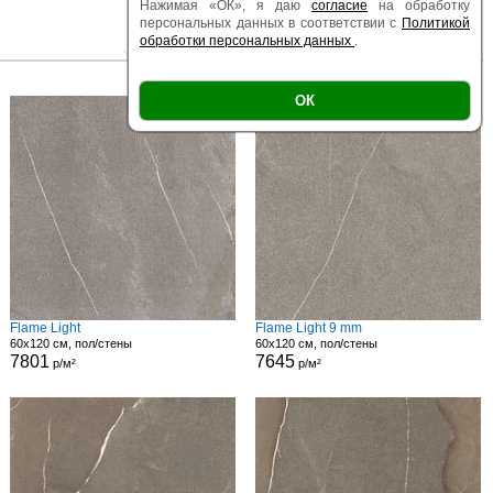
Нажимая «ОК», я даю
согласие
на обработку
персональных данных в соответствии с
Политикой
обработки персональных данных
.
|
|
Есть образец
Поверхность
Размер
ОК
Flame Light
Flame Light 9 mm
60x120 см, пол/стены
60x120 см, пол/стены
7801
7645
р/м²
р/м²