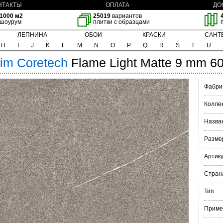
НТАКТЫ
ОПЛАТА
ДО
1000 м2
25019
вариантов
шоурум
плитки с образцами
ЛЕПНИНА
ОБОИ
КРАСКИ
САНТ
H
I
J
K
L
M
N
O
P
Q
R
S
T
U
rim
Coretech
Flame Light Matte 9 mm 6
Фабри
Колле
Назва
Разме
Артик
Стран
Тип
Приме