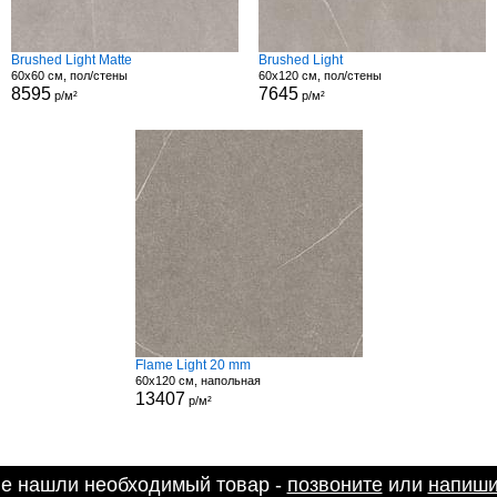
Brushed Light Matte
Brushed Light
60x60 см, пол/стены
60x120 см, пол/стены
8595
7645
р/м²
р/м²
Flame Light 20 mm
60x120 см, напольная
13407
р/м²
не нашли необходимый товар -
позвоните
или
напиши