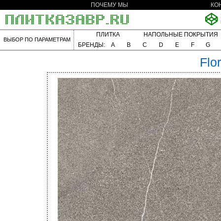
ПОЧЕМУ МЫ
КО
ПЛИТКА
НАПОЛЬНЫЕ ПОКРЫТИЯ
ВЫБОР ПО ПАРАМЕТРАМ
БРЕНДЫ:
A
B
C
D
E
F
G
Flo