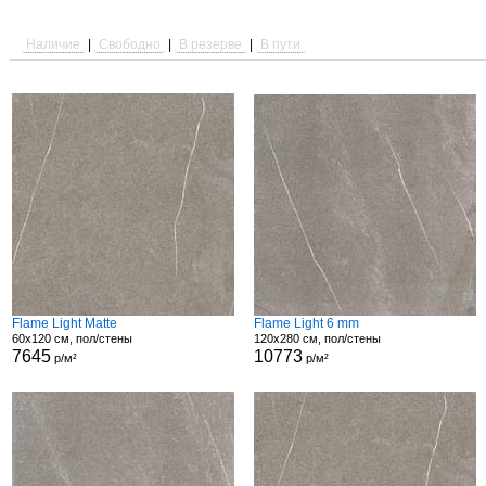
Наличие
|
Свободно
|
В резерве
|
В пути
Flame Light Matte
Flame Light 6 mm
60x120 см, пол/стены
120x280 см, пол/стены
7645
10773
р/м²
р/м²