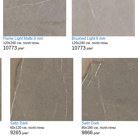
Flame Light Matte 6 mm
Brushed Light 6 mm
120x240 см, пол/стены
120x240 см, пол/стены
10773
10773
р/м²
р/м²
Satin Dark
Satin Dark
60x120 см, пол/стены
80x180 см, пол/стены
9265
9866
р/м²
р/м²