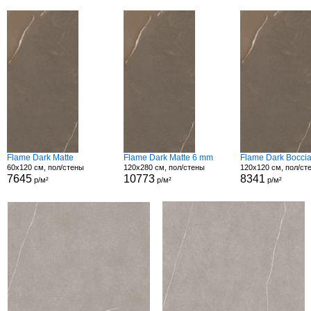
Flame Dark Matte
Flame Dark Matte 6 mm
Flame Dark Boccia
60x120 см, пол/стены
120x280 см, пол/стены
120x120 см, пол/ст
7645
10773
8341
р/м²
р/м²
р/м²