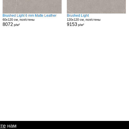
Brushed Light 6 mm Matte Leather
Brushed Light
60x120 см, пол/стены
120x120 см, пол/стены
8072
9153
р/м²
р/м²
те
нам