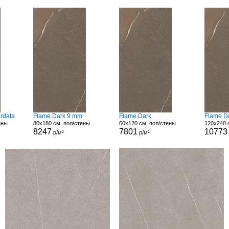
rdata
Flame Dark 9 mm
Flame Dark
Flame D
ены
80x180 см, пол/стены
60x120 см, пол/стены
120x240 
8247
7801
10773
р/м²
р/м²