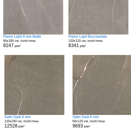
Flame Light 9 mm Matte
Flame Light Bocciardata
80x180 см, пол/стены
120x120 см, пол/стены
8247
8341
р/м²
р/м²
Satin Dark 6 mm
Satin Dark 6 mm
120x240 см, пол/стены
60x120 см, пол/стены
12528
9693
р/м²
р/м²