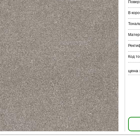
Повер
В коро
Тонал
Матер
Ректи
Код то
цена 