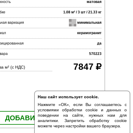
хность
матовая
бке
1.08 м² / 3 шт / 21.33 кг
ьная вариация
минимальная
иал
керамогранит
фицированная
да
вара
570223
7847
за м² (с НДС)
Наш сайт использует cookie.
Нажмите «ОК», если Вы соглашаетесь с
условиями обработки cookie и данных о
поведении на сайте, нужных нам для
ДОБАВИТЬ В КОРЗИНУ
аналитики. Запретить обработку cookie
можете через настройки вашего браузера.