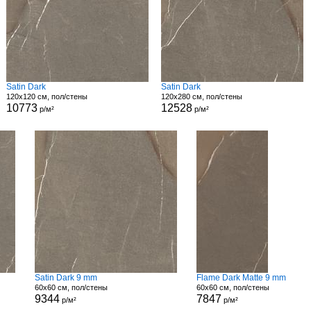
Satin Dark
Satin Dark
120x120 см, пол/стены
120x280 см, пол/стены
10773
12528
р/м²
р/м²
Satin Dark 9 mm
Flame Dark Matte 9 mm
60x60 см, пол/стены
60x60 см, пол/стены
9344
7847
р/м²
р/м²