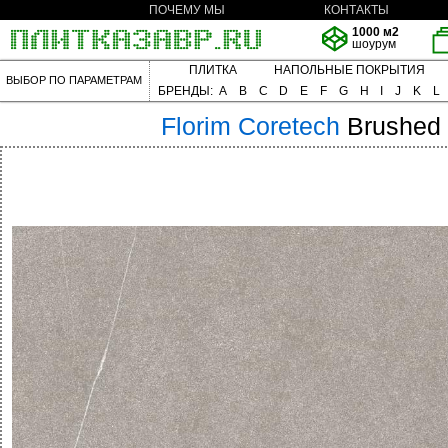
ПОЧЕМУ МЫ
КОНТАКТЫ
1000 м2
шоурум
ПЛИТКА
НАПОЛЬНЫЕ ПОКРЫТИЯ
ВЫБОР ПО ПАРАМЕТРАМ
БРЕНДЫ:
A
B
C
D
E
F
G
H
I
J
K
L
Florim
Coretech
Brushed 