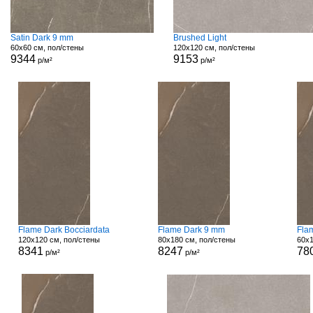
Satin Dark 9 mm
Brushed Light
60x60 см, пол/стены
120x120 см, пол/стены
9344
9153
р/м²
р/м²
Flame Dark Bocciardata
Flame Dark 9 mm
Fla
120x120 см, пол/стены
80x180 см, пол/стены
60x1
8341
8247
78
р/м²
р/м²