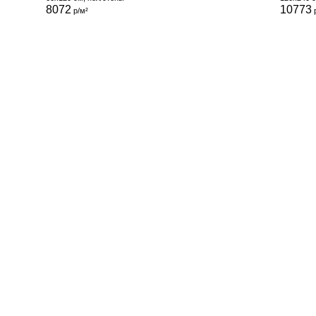
8072
10773
р/м²