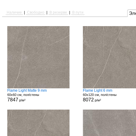
Наличие
|
Свободно
|
В резерве
|
В пути
Эл
Flame Light Matte 9 mm
Flame Light 6 mm
60x60 см, пол/стены
60x120 см, пол/стены
7847
8072
р/м²
р/м²