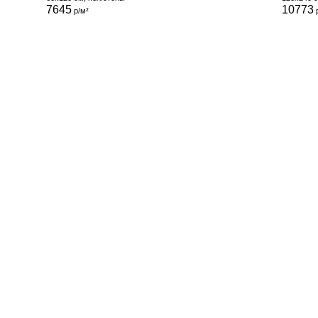
7645
10773
р/м²