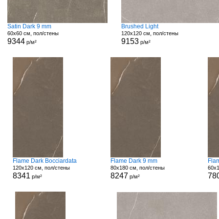
Satin Dark 9 mm
Brushed Light
60x60 см, пол/стены
120x120 см, пол/стены
9344
9153
р/м²
р/м²
Flame Dark Bocciardata
Flame Dark 9 mm
Fla
120x120 см, пол/стены
80x180 см, пол/стены
60x1
8341
8247
78
р/м²
р/м²