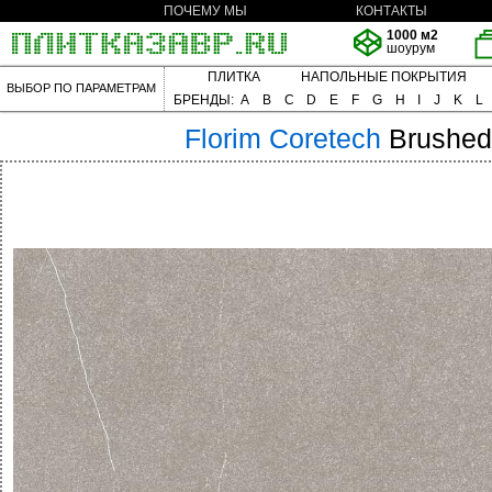
ПОЧЕМУ МЫ
КОНТАКТЫ
1000 м2
шоурум
ПЛИТКА
НАПОЛЬНЫЕ ПОКРЫТИЯ
ВЫБОР ПО ПАРАМЕТРАМ
БРЕНДЫ:
A
B
C
D
E
F
G
H
I
J
K
L
Florim
Coretech
Brushed