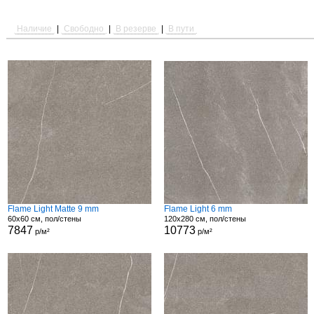
Наличие
|
Свободно
|
В резерве
|
В пути
Flame Light Matte 9 mm
Flame Light 6 mm
60x60 см, пол/стены
120x280 см, пол/стены
7847
10773
р/м²
р/м²