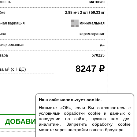
хность
матовая
бке
2.88 м² / 2 шт / 59.33 кг
ьная вариация
минимальная
иал
керамогранит
фицированная
да
вара
570225
8247
за м² (с НДС)
Наш сайт использует cookie.
Нажмите «ОК», если Вы соглашаетесь с
условиями обработки cookie и данных о
поведении на сайте, нужных нам для
ДОБАВИТЬ В КОРЗИНУ
аналитики. Запретить обработку cookie
можете через настройки вашего браузера.