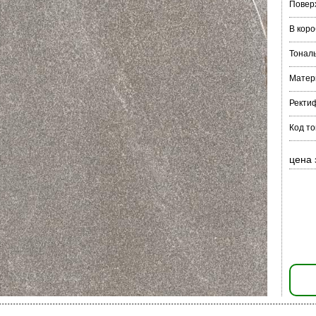
Повер
В коро
Тонал
Матер
Ректи
Код то
цена 