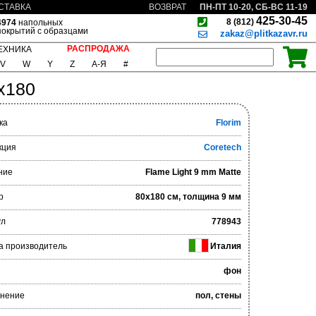
ПН-ПТ 10-20, СБ-ВС 11-19
СТАВКА
ВОЗВРАТ
425-30-45
8 (812)
4974
напольных
покрытий с образцами
zakaz@plitkazavr.ru
РАСПРОДАЖА
ЕХНИКА
V
W
Y
Z
А-Я
#
0x180
ка
Florim
кция
Coretech
ние
Flame Light 9 mm Matte
р
80x180 см, толщина 9 мм
ул
778943
а производитель
Италия
фон
нение
пол, стены