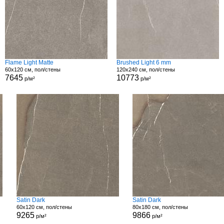
Flame Light Matte
Brushed Light 6 mm
60x120 см, пол/стены
120x240 см, пол/стены
7645
10773
р/м²
р/м²
Satin Dark
Satin Dark
60x120 см, пол/стены
80x180 см, пол/стены
9265
9866
р/м²
р/м²