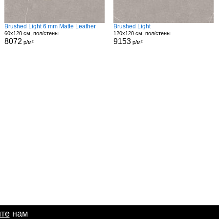
Brushed Light 6 mm Matte Leather
Brushed Light
60x120 см, пол/стены
120x120 см, пол/стены
8072
9153
р/м²
р/м²
те
нам