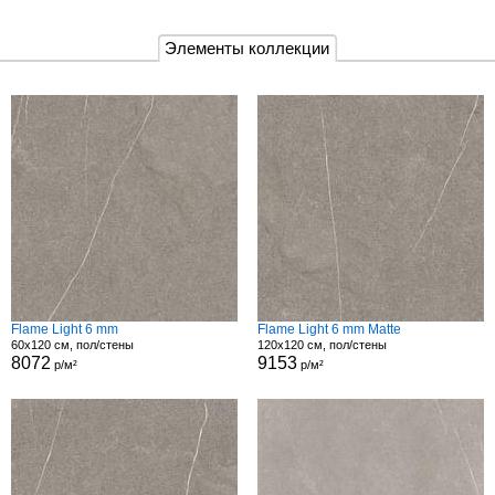
Элементы коллекции
Flame Light 6 mm
Flame Light 6 mm Matte
60x120 см, пол/стены
120x120 см, пол/стены
8072
9153
р/м²
р/м²