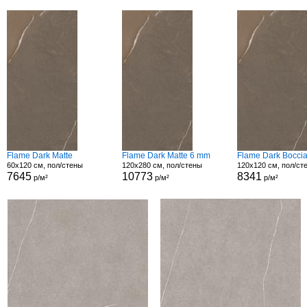
Flame Dark Matte
Flame Dark Matte 6 mm
Flame Dark Boccia
60x120 см, пол/стены
120x280 см, пол/стены
120x120 см, пол/ст
7645
10773
8341
р/м²
р/м²
р/м²