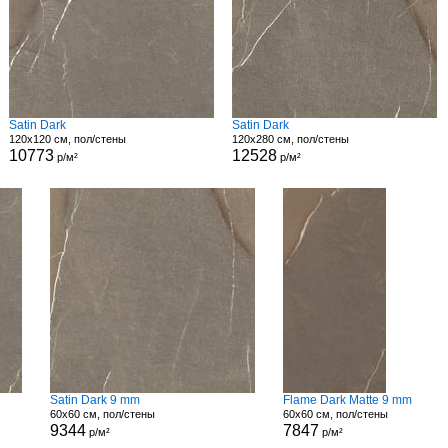
Satin Dark
Satin Dark
120x120 см, пол/стены
120x280 см, пол/стены
10773
12528
р/м²
р/м²
Satin Dark 9 mm
Flame Dark Matte 9 mm
60x60 см, пол/стены
60x60 см, пол/стены
9344
7847
р/м²
р/м²