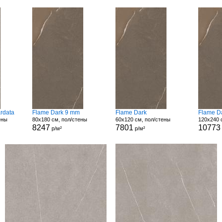
rdata
Flame Dark 9 mm
Flame Dark
Flame D
ены
80x180 см, пол/стены
60x120 см, пол/стены
120x240 
8247
7801
10773
р/м²
р/м²