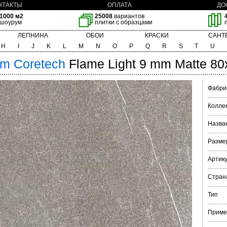
НТАКТЫ
ОПЛАТА
ДО
1000 м2
25008
вариантов
шоурум
плитки с образцами
ЛЕПНИНА
ОБОИ
КРАСКИ
САНТ
H
I
J
K
L
M
N
O
P
Q
R
S
T
U
im
Coretech
Flame Light 9 mm Matte 8
Фабри
Колле
Назва
Разме
Артик
Стран
Тип
Приме