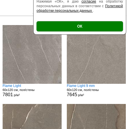
Нажимая «ОК», я даю
согласие
на обработку
персональных данных в соответствии с
Политикой
обработки персональных данных
.
|
|
Есть образец
Поверхность
Размер
ОК
Flame Light
Flame Light 9 mm
60x120 см, пол/стены
60x120 см, пол/стены
7801
7645
р/м²
р/м²