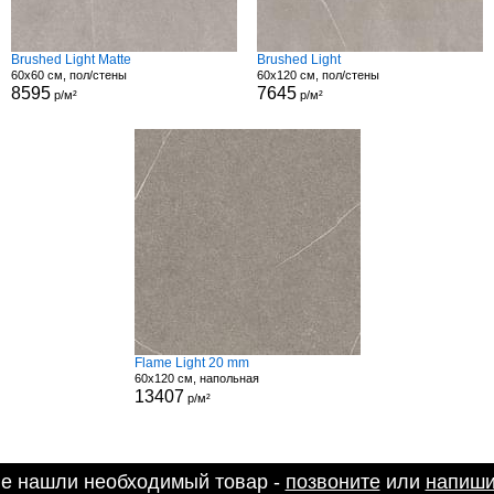
Brushed Light Matte
Brushed Light
60x60 см, пол/стены
60x120 см, пол/стены
8595
7645
р/м²
р/м²
Flame Light 20 mm
60x120 см, напольная
13407
р/м²
не нашли необходимый товар -
позвоните
или
напиши