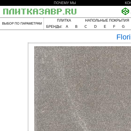
ПОЧЕМУ МЫ
КО
ПЛИТКА
НАПОЛЬНЫЕ ПОКРЫТИЯ
ВЫБОР ПО ПАРАМЕТРАМ
БРЕНДЫ:
A
B
C
D
E
F
G
Flor