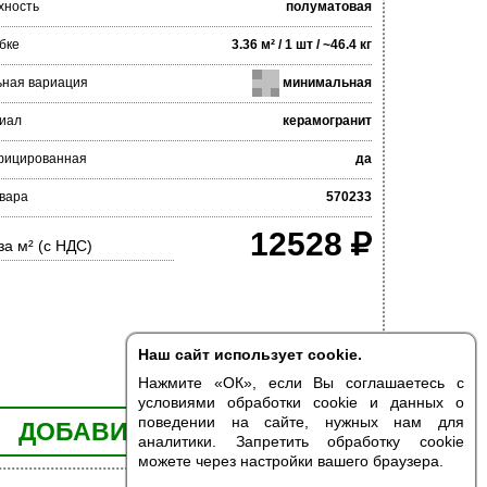
хность
полуматовая
бке
3.36 м² / 1 шт / ~46.4 кг
ьная вариация
минимальная
иал
керамогранит
фицированная
да
вара
570233
12528
за м² (с НДС)
Наш сайт использует cookie.
Нажмите «ОК», если Вы соглашаетесь с
условиями обработки cookie и данных о
поведении на сайте, нужных нам для
ДОБАВИТЬ В КОРЗИНУ
аналитики. Запретить обработку cookie
можете через настройки вашего браузера.