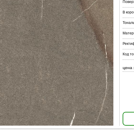
Повер
В коро
Тонал
Матер
Ректи
Код то
цена 