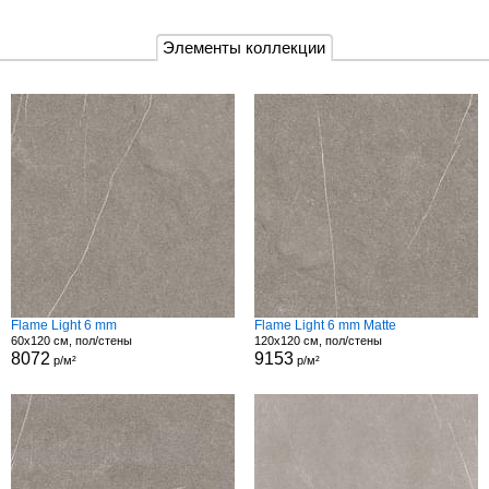
Элементы коллекции
Flame Light 6 mm
Flame Light 6 mm Matte
60x120 см, пол/стены
120x120 см, пол/стены
8072
9153
р/м²
р/м²