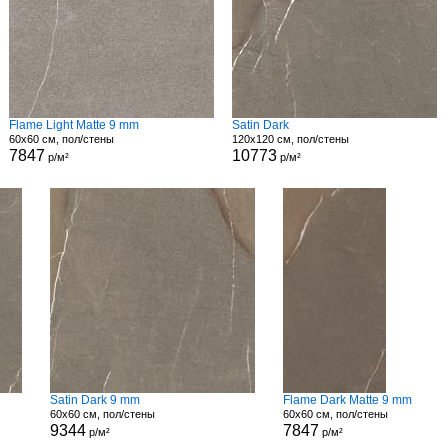
Flame Light Matte 9 mm
Satin Dark
60x60 см, пол/стены
120x120 см, пол/стены
7847
10773
р/м²
р/м²
Satin Dark 9 mm
Flame Dark Matte 9 mm
60x60 см, пол/стены
60x60 см, пол/стены
9344
7847
р/м²
р/м²