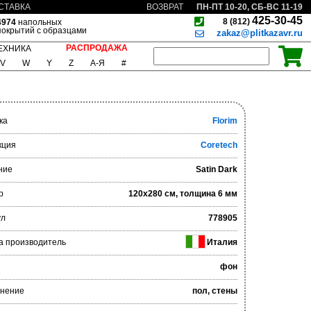
ПН-ПТ 10-20, СБ-ВС 11-19
СТАВКА
ВОЗВРАТ
425-30-45
8 (812)
4974
напольных
покрытий с образцами
zakaz@plitkazavr.ru
РАСПРОДАЖА
ЕХНИКА
V
W
Y
Z
А-Я
#
ка
Florim
кция
Coretech
ние
Satin Dark
р
120x280 см, толщина 6 мм
ул
778905
а производитель
Италия
фон
нение
пол, стены