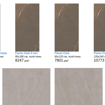
rdata
Flame Dark 9 mm
Flame Dark
Flame D
ены
80x180 см, пол/стены
60x120 см, пол/стены
120x240 
8247
7801
10773
р/м²
р/м²