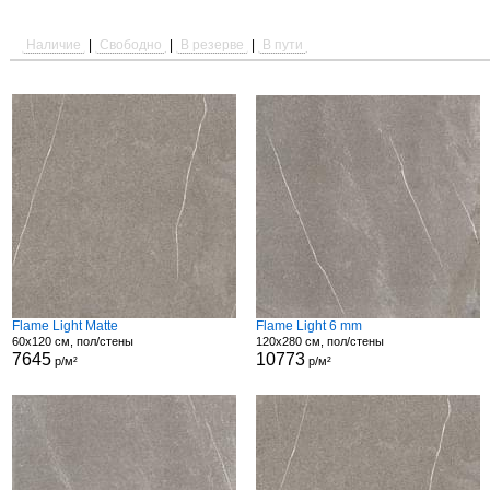
Наличие
|
Свободно
|
В резерве
|
В пути
Flame Light Matte
Flame Light 6 mm
60x120 см, пол/стены
120x280 см, пол/стены
7645
10773
р/м²
р/м²