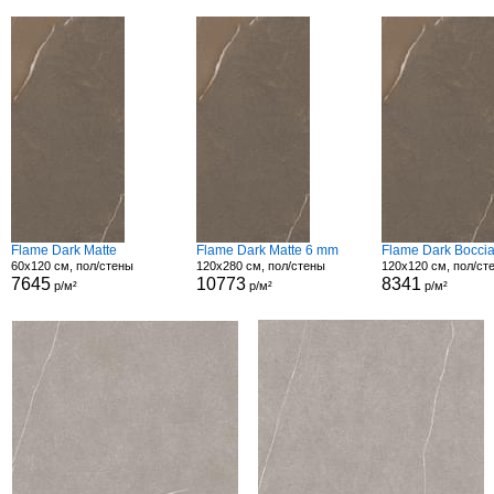
Flame Dark Matte
Flame Dark Matte 6 mm
Flame Dark Boccia
60x120 см, пол/стены
120x280 см, пол/стены
120x120 см, пол/ст
7645
10773
8341
р/м²
р/м²
р/м²