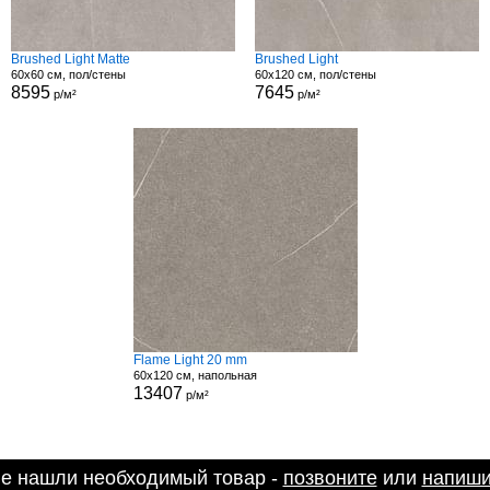
Brushed Light Matte
Brushed Light
60x60 см, пол/стены
60x120 см, пол/стены
8595
7645
р/м²
р/м²
Flame Light 20 mm
60x120 см, напольная
13407
р/м²
не нашли необходимый товар -
позвоните
или
напиши