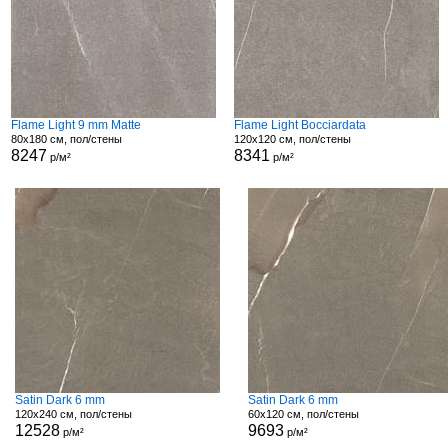
Flame Light 9 mm Matte
Flame Light Bocciardata
80x180 см, пол/стены
120x120 см, пол/стены
8247
8341
р/м²
р/м²
Satin Dark 6 mm
Satin Dark 6 mm
120x240 см, пол/стены
60x120 см, пол/стены
12528
9693
р/м²
р/м²