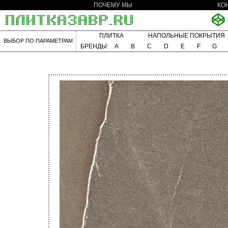
ПОЧЕМУ МЫ
КО
ПЛИТКА
НАПОЛЬНЫЕ ПОКРЫТИЯ
ВЫБОР ПО ПАРАМЕТРАМ
БРЕНДЫ:
A
B
C
D
E
F
G