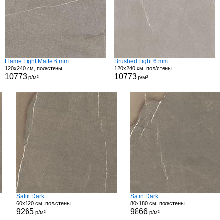
Flame Light Matte 6 mm
Brushed Light 6 mm
120x240 см, пол/стены
120x240 см, пол/стены
10773
10773
р/м²
р/м²
Satin Dark
Satin Dark
60x120 см, пол/стены
80x180 см, пол/стены
9265
9866
р/м²
р/м²