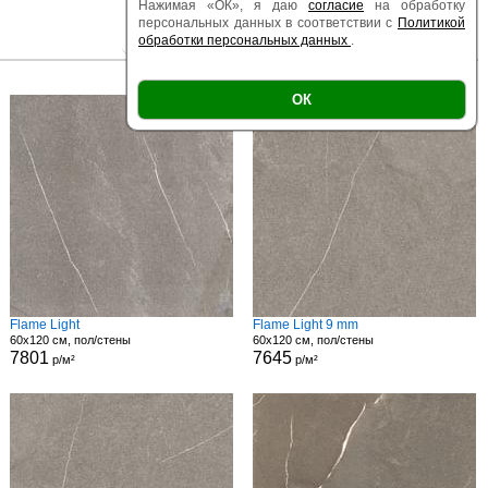
Нажимая «ОК», я даю
согласие
на обработку
персональных данных в соответствии с
Политикой
обработки персональных данных
.
|
|
Есть образец
Поверхность
Размер
ОК
Flame Light
Flame Light 9 mm
60x120 см, пол/стены
60x120 см, пол/стены
7801
7645
р/м²
р/м²