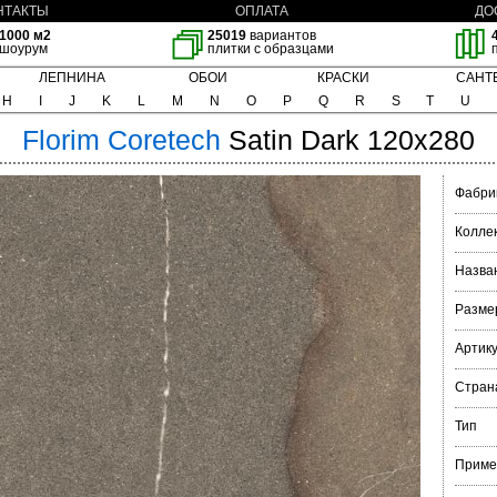
НТАКТЫ
ОПЛАТА
ДО
1000 м2
25019
вариантов
шоурум
плитки с образцами
ЛЕПНИНА
ОБОИ
КРАСКИ
САНТ
H
I
J
K
L
M
N
O
P
Q
R
S
T
U
Florim
Coretech
Satin Dark 120x280
Фабри
Колле
Назва
Разме
Артик
Стран
Тип
Приме