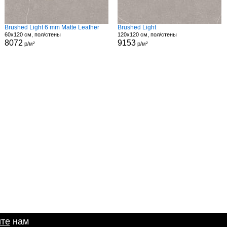
Brushed Light 6 mm Matte Leather
Brushed Light
60x120 см, пол/стены
120x120 см, пол/стены
8072
9153
р/м²
р/м²
те
нам