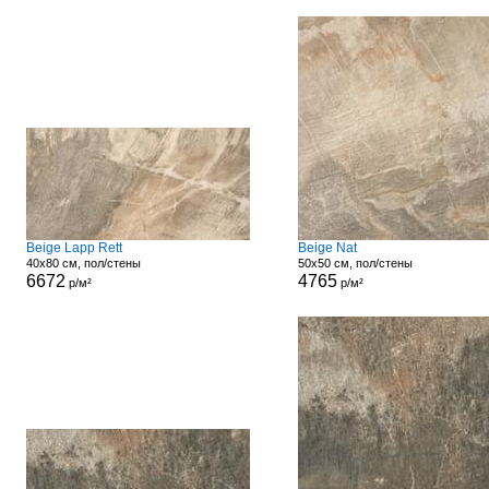
Beige Lapp Rett
Beige Nat
40x80 см, пол/стены
50x50 см, пол/стены
6672
4765
р/м²
р/м²