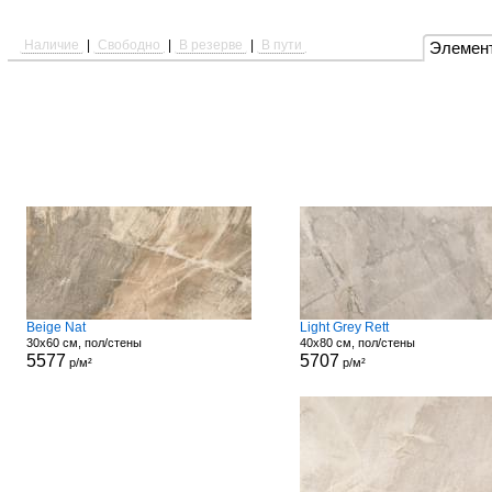
Наличие
|
Свободно
|
В резерве
|
В пути
Элемен
Beige Nat
Light Grey Rett
30x60 см, пол/стены
40x80 см, пол/стены
5577
5707
р/м²
р/м²