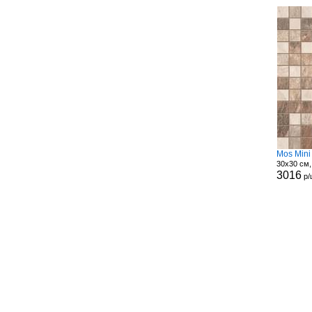
Mos Mini
30x30 см,
3016
р/