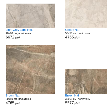
Light Grey Lapp Rett
Cream Nat
40x80 см, пол/стены
50x50 см, пол/стены
6672
4765
р/м²
р/м²
Brown Nat
Brown Nat
50x50 см, пол/стены
30x60 см, пол/стены
4765
5577
р/м²
р/м²