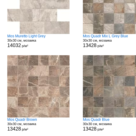
Mos Muretto Light Grey
Mos Quadr Mix L Grey Blue
30x30 см, мозаика
30x30 см, мозаика
14032
13428
р/м²
р/м²
Mos Quadr Brown
Mos Quadr Blue
30x30 см, мозаика
30x30 см, мозаика
13428
13428
р/м²
р/м²