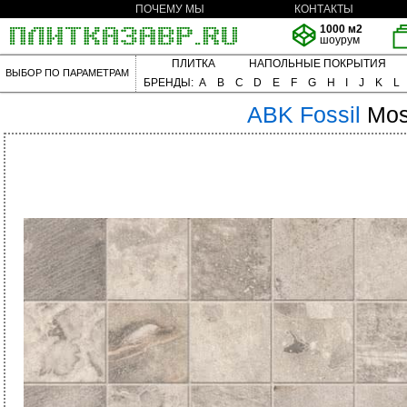
ПОЧЕМУ МЫ
КОНТАКТЫ
1000 м2
шоурум
ПЛИТКА
НАПОЛЬНЫЕ ПОКРЫТИЯ
ВЫБОР ПО ПАРАМЕТРАМ
БРЕНДЫ:
A
B
C
D
E
F
G
H
I
J
K
L
ABK
Fossil
Mos