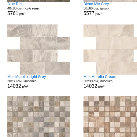
Blue Rett
Blend Mix Grey
40x80 см, пол/стены
30x60 см, декор
5761
5577
р/м²
р/м²
Mos Muretto Light Grey
Mos Muretto Cream
30x30 см, мозаика
30x30 см, мозаика
14032
14032
р/м²
р/м²