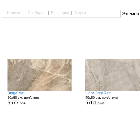
Наличие
|
Свободно
|
В резерве
|
В пути
Элемен
Beige Nat
Light Grey Rett
30x60 см, пол/стены
40x80 см, пол/стены
5577
5761
р/м²
р/м²