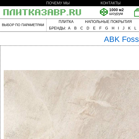
ПОЧЕМУ МЫ
КОНТАКТЫ
1000 м2
шоурум
ПЛИТКА
НАПОЛЬНЫЕ ПОКРЫТИЯ
ВЫБОР ПО ПАРАМЕТРАМ
БРЕНДЫ:
A
B
C
D
E
F
G
H
I
J
K
L
ABK
Foss