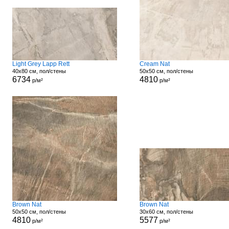
Light Grey Lapp Rett
Cream Nat
40x80 см, пол/стены
50x50 см, пол/стены
6734
4810
р/м²
р/м²
Brown Nat
Brown Nat
50x50 см, пол/стены
30x60 см, пол/стены
4810
5577
р/м²
р/м²