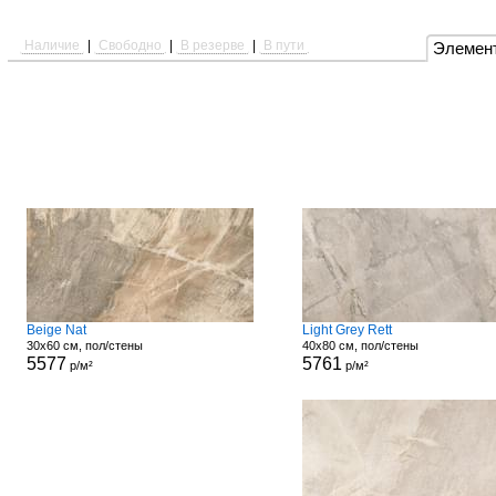
Наличие
|
Свободно
|
В резерве
|
В пути
Элемен
Beige Nat
Light Grey Rett
30x60 см, пол/стены
40x80 см, пол/стены
5577
5761
р/м²
р/м²