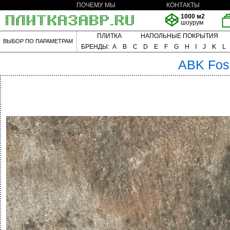
ПОЧЕМУ МЫ
КОНТАКТЫ
1000 м2
шоурум
ПЛИТКА
НАПОЛЬНЫЕ ПОКРЫТИЯ
ВЫБОР ПО ПАРАМЕТРАМ
БРЕНДЫ:
A
B
C
D
E
F
G
H
I
J
K
L
ABK
Fos