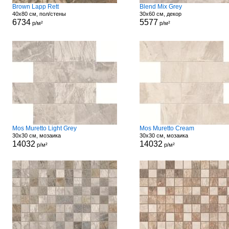
Brown Lapp Rett
Blend Mix Grey
40x80 см, пол/стены
30x60 см, декор
6734
5577
р/м²
р/м²
Mos Muretto Light Grey
Mos Muretto Cream
30x30 см, мозаика
30x30 см, мозаика
14032
14032
р/м²
р/м²