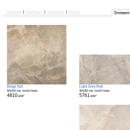
Наличие
|
Свободно
|
В резерве
|
В пути
Элемен
Beige Nat
Light Grey Rett
50x50 см, пол/стены
40x80 см, пол/стены
4810
5761
р/м²
р/м²