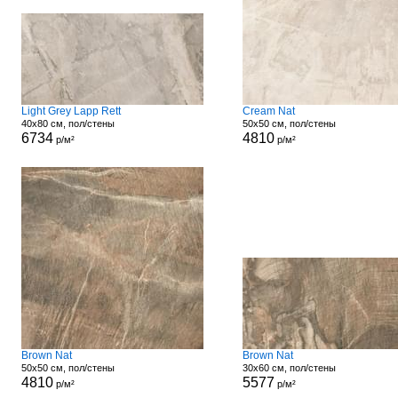
Light Grey Lapp Rett
Cream Nat
40x80 см, пол/стены
50x50 см, пол/стены
6734
4810
р/м²
р/м²
Brown Nat
Brown Nat
50x50 см, пол/стены
30x60 см, пол/стены
4810
5577
р/м²
р/м²