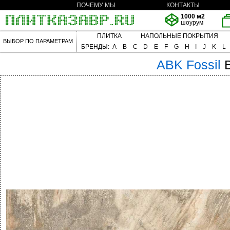
ПОЧЕМУ МЫ
КОНТАКТЫ
1000 м2
шоурум
ПЛИТКА
НАПОЛЬНЫЕ ПОКРЫТИЯ
ВЫБОР ПО ПАРАМЕТРАМ
БРЕНДЫ:
A
B
C
D
E
F
G
H
I
J
K
L
ABK
Fossil