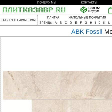
ПОЧЕМУ МЫ
КОНТАКТЫ
1000 м2
шоурум
ПЛИТКА
НАПОЛЬНЫЕ ПОКРЫТИЯ
ВЫБОР ПО ПАРАМЕТРАМ
БРЕНДЫ:
A
B
C
D
E
F
G
H
I
J
K
L
ABK
Fossil
Mo