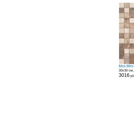
Mos Mini
30x30 см,
3016
р/