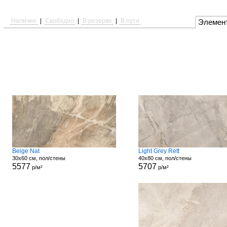
Наличие
|
Свободно
|
В резерве
|
В пути
Элемен
Beige Nat
Light Grey Rett
30x60 см, пол/стены
40x80 см, пол/стены
5577
5707
р/м²
р/м²