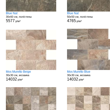
Blue Nat
Blue Nat
30x60 см, пол/стены
50x50 см, пол/стены
5577
4765
р/м²
р/м²
Mos Muretto Beige
Mos Muretto Blue
30x30 см, мозаика
30x30 см, мозаика
14032
14032
р/м²
р/м²