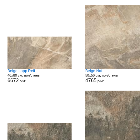
Beige Lapp Rett
Beige Nat
40x80 см, пол/стены
50x50 см, пол/стены
6672
4765
р/м²
р/м²