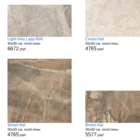
Light Grey Lapp Rett
Cream Nat
40x80 см, пол/стены
50x50 см, пол/стены
6672
4765
р/м²
р/м²
Brown Nat
Brown Nat
50x50 см, пол/стены
30x60 см, пол/стены
4765
5577
р/м²
р/м²