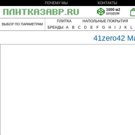
ПОЧЕМУ МЫ
КОНТАКТЫ
1000 м2
шоурум
ПЛИТКА
НАПОЛЬНЫЕ ПОКРЫТИЯ
ВЫБОР ПО ПАРАМЕТРАМ
БРЕНДЫ:
A
B
C
D
E
F
G
H
I
J
K
L
41zero42
M