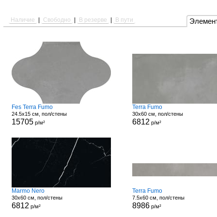
Наличие
|
Свободно
|
В резерве
|
В пути
Элемен
Fes Terra Fumo
Terra Fumo
24.5x15 см, пол/стены
30x60 см, пол/стены
15705
6812
р/м²
р/м²
Marmo Nero
Terra Fumo
30x60 см, пол/стены
7.5x60 см, пол/стены
6812
8986
р/м²
р/м²