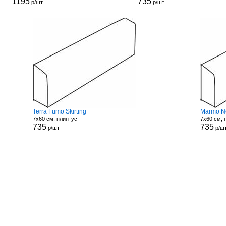
1195
735
р/шт
р/шт
Terra Fumo Skirting
Marmo Ne
7x60 см, плинтус
7x60 см, 
735
735
р/шт
р/ш