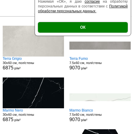
Нажимая «ОК», я даю
согласие
на обработку
персональных данных в соответствии с
Политикой
обработки персональных данных
.
|
|
Есть образец
Поверхность
Размер
ОК
Terra Grigio
Terra Fumo
30x60 см, пол/стены
7.5x60 см, пол/стены
6875
9070
р/м²
р/м²
Marmo Nero
Marmo Bianco
30x60 см, пол/стены
7.5x60 см, пол/стены
6875
9070
р/м²
р/м²