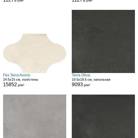
р/м²
р/м²
Fes Terra Avorio
Terra Oliva
24.5x15 см, пол/стены
19.5x19.5 см, напольная
15852
9093
р/м²
р/м²