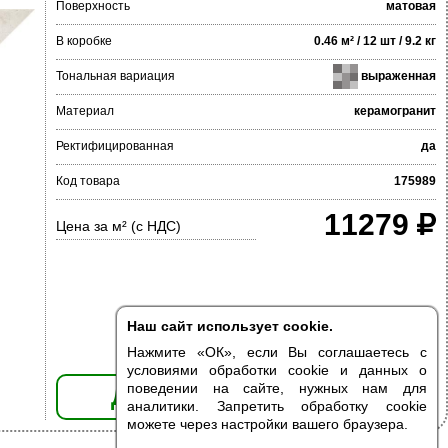
Поверхность
матовая
В коробке
0.46 м² / 12 шт / 9.2 кг
Тональная вариация
выраженная
Материал
керамогранит
Ректифицированная
да
Код товара
175989
11279
Цена за м² (с НДС)
Наш сайт использует cookie.
Нажмите «ОК», если Вы соглашаетесь с
условиями обработки cookie и данных о
поведении на сайте, нужных нам для
ДОБАВИТЬ В КОРЗИНУ
аналитики. Запретить обработку cookie
можете через настройки вашего браузера.