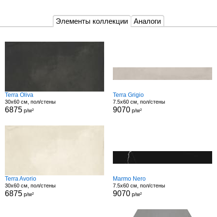
Элементы коллекции
Аналоги
Terra Oliva
Terra Grigio
30x60 см, пол/стены
7.5x60 см, пол/стены
6875
9070
р/м²
р/м²
Terra Avorio
Marmo Nero
30x60 см, пол/стены
7.5x60 см, пол/стены
6875
9070
р/м²
р/м²