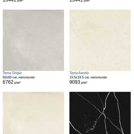
р/м²
р/м²
Terra Grigio
Terra Avorio
60x60 см, напольная
19.5x19.5 см, напольная
6762
9093
р/м²
р/м²