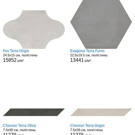
Fes Terra Grigio
Esagona Terra Fumo
24.5x15 см, пол/стены
22.5x19.5 см, пол/стены
15852
13441
р/м²
р/м²
Chevron Terra Oliva
Chevron Terra Grigio
7.5x59 см, пол/стены
7.5x59 см, пол/стены
11279
11279