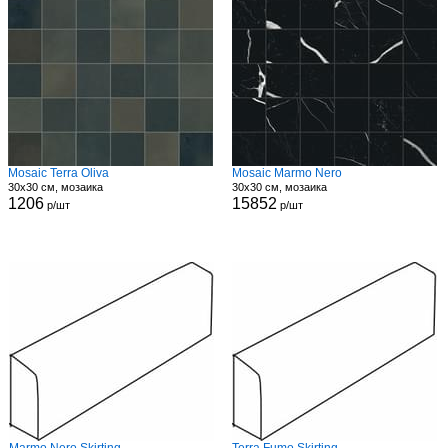
Mosaic Terra Oliva
Mosaic Marmo Nero
30x30 см, мозаика
30x30 см, мозаика
1206
15852
р/шт
р/шт