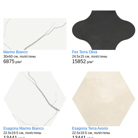
Marmo Bianco
Fes Terra Oliva
30x60 см, пол/стены
24.5x15 см, пол/стены
6875
15852
р/м²
р/м²
Esagona Marmo Bianco
Esagona Terra Avorio
22.5x19.5 см, пол/стены
22.5x19.5 см, пол/стены
13441
13441