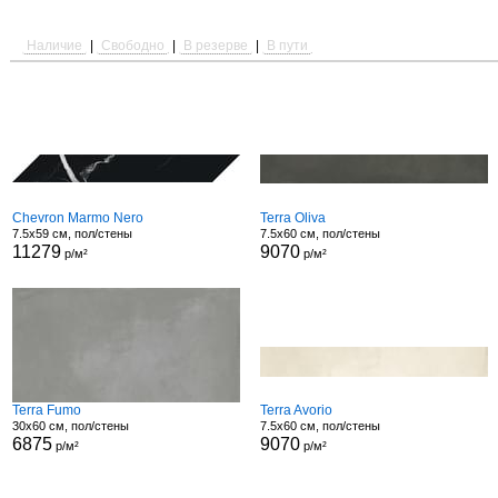
Наличие
|
Свободно
|
В резерве
|
В пути
Chevron Marmo Nero
Terra Oliva
7.5x59 см, пол/стены
7.5x60 см, пол/стены
11279
9070
р/м²
р/м²
Terra Fumo
Terra Avorio
30x60 см, пол/стены
7.5x60 см, пол/стены
6875
9070
р/м²
р/м²