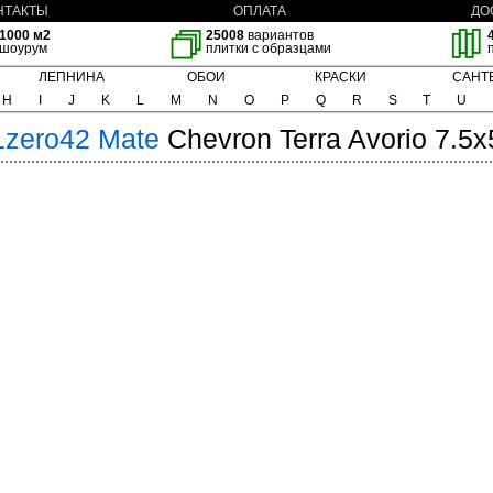
НТАКТЫ
ОПЛАТА
ДО
1000 м2
25008
вариантов
шоурум
плитки с образцами
ЛЕПНИНА
ОБОИ
КРАСКИ
САНТ
H
I
J
K
L
M
N
O
P
Q
R
S
T
U
1zero42
Mate
Chevron Terra Avorio 7.5x