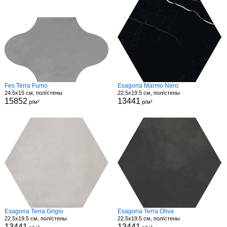
Fes Terra Fumo
Esagona Marmo Nero
24.5x15 см, пол/стены
22.5x19.5 см, пол/стены
15852
13441
р/м²
р/м²
Esagona Terra Grigio
Esagona Terra Oliva
22.5x19.5 см, пол/стены
22.5x19.5 см, пол/стены
13441
13441