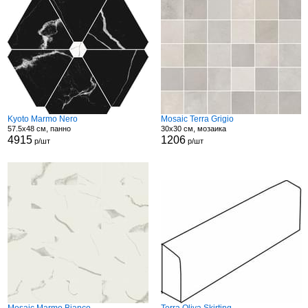
Kyoto Marmo Nero
Mosaic Terra Grigio
57.5x48 см, панно
30x30 см, мозаика
4915
1206
р/шт
р/шт