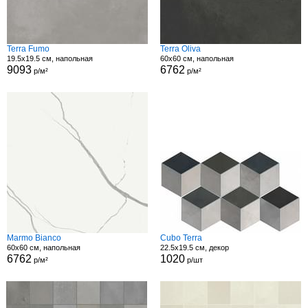
Terra Fumo
Terra Oliva
19.5x19.5 см, напольная
60x60 см, напольная
9093
6762
р/м²
р/м²
Marmo Bianco
Cubo Terra
60x60 см, напольная
22.5x19.5 см, декор
6762
1020
р/м²
р/шт