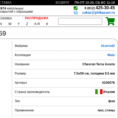
ПН-ПТ 10-20, СБ-ВС 11-19
СТАВКА
ВОЗВРАТ
425-30-45
8 (812)
4974
напольных
покрытий с образцами
zakaz@plitkazavr.ru
РАСПРОДАЖА
ЕХНИКА
V
W
Y
Z
А-Я
#
59
Фабрика
41zero42
Коллекция
Mate
Название
Chevron Terra Avorio
Размер
7.5x59 см, толщина 9.5 мм
Артикул
4100076
Страна производитель
Италия
Тип
фон
Применение
пол, стены