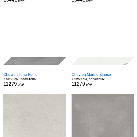
р/м²
р/м²
Chevron Terra Fumo
Chevron Marmo Bianco
7.5x59 см, пол/стены
7.5x59 см, пол/стены
11279
11279
р/м²
р/м²