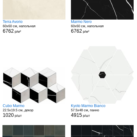
Terra Avorio
Marmo Nero
60x60 см, напольная
60x60 см, напольная
6762
6762
р/м²
р/м²
Cubo Marmo
Kyoto Marmo Bianco
22.5x19.5 см, декор
57.5x48 см, панно
1020
4915
р/шт
р/шт