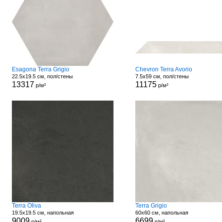
Esagona Terra Grigio
Chevron Terra Avorio
22.5x19.5 см, пол/стены
7.5x59 см, пол/стены
13317
11175
р/м²
р/м²
Terra Oliva
Terra Grigio
19.5x19.5 см, напольная
60x60 см, напольная
9009
6699
р/м²
р/м²