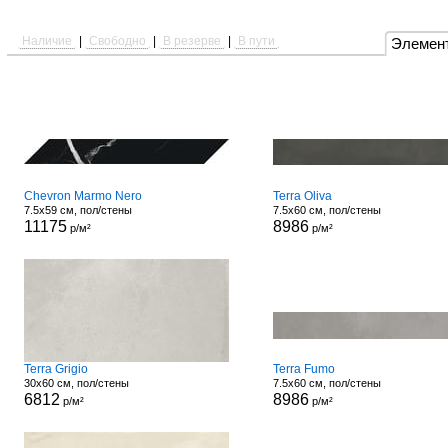
Наличие
|
Свободно
|
В резерве
|
В пути
Элемен
Chevron Marmo Nero
Terra Oliva
7.5x59 см, пол/стены
7.5x60 см, пол/стены
11175
8986
р/м²
р/м²
Terra Grigio
Terra Fumo
30x60 см, пол/стены
7.5x60 см, пол/стены
6812
8986
р/м²
р/м²