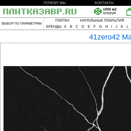
ПОЧЕМУ МЫ
КОНТАКТЫ
1000 м2
шоурум
ПЛИТКА
НАПОЛЬНЫЕ ПОКРЫТИЯ
ВЫБОР ПО ПАРАМЕТРАМ
БРЕНДЫ:
A
B
C
D
E
F
G
H
I
J
K
L
41zero42
Ma