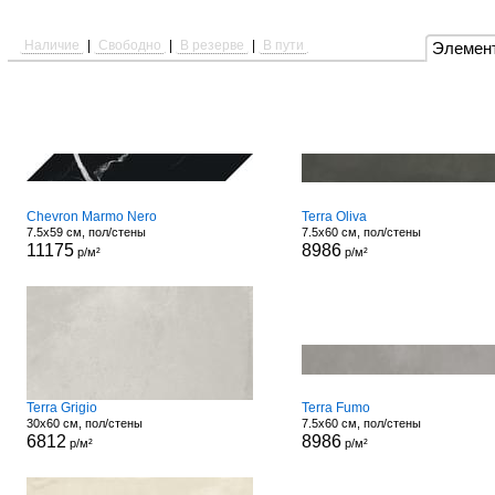
Наличие
|
Свободно
|
В резерве
|
В пути
Элемен
Chevron Marmo Nero
Terra Oliva
7.5x59 см, пол/стены
7.5x60 см, пол/стены
11175
8986
р/м²
р/м²
Terra Grigio
Terra Fumo
30x60 см, пол/стены
7.5x60 см, пол/стены
6812
8986
р/м²
р/м²