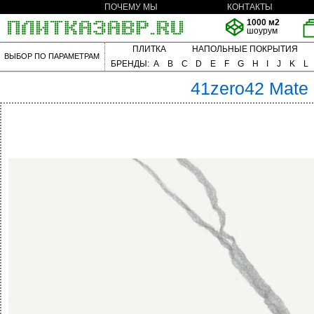
ПОЧЕМУ МЫ
КОНТАКТЫ
1000 м2
шоурум
ПЛИТКА
НАПОЛЬНЫЕ ПОКРЫТИЯ
ВЫБОР ПО ПАРАМЕТРАМ
БРЕНДЫ:
A
B
C
D
E
F
G
H
I
J
K
L
41zero42
Mate