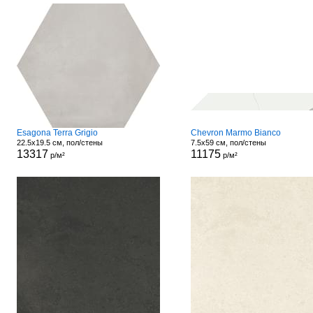
Esagona Terra Grigio
Chevron Marmo Bianco
22.5x19.5 см, пол/стены
7.5x59 см, пол/стены
13317
11175
р/м²
р/м²