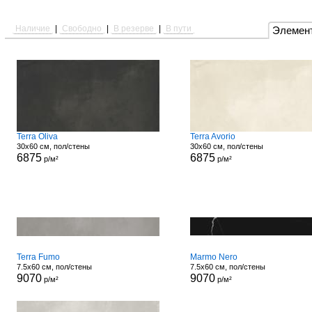
Наличие
|
Свободно
|
В резерве
|
В пути
Элемен
Terra Oliva
Terra Avorio
30x60 см, пол/стены
30x60 см, пол/стены
6875
6875
р/м²
р/м²
Terra Fumo
Marmo Nero
7.5x60 см, пол/стены
7.5x60 см, пол/стены
9070
9070
р/м²
р/м²