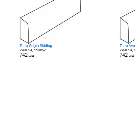
Terra Grigio Skirting
Terra Avo
7x60 см, плинтус
7x60 см, 
742
742
р/шт
р/ш