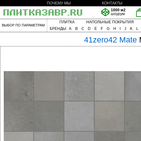
ПОЧЕМУ МЫ
КОНТАКТЫ
1000 м2
шоурум
ПЛИТКА
НАПОЛЬНЫЕ ПОКРЫТИЯ
ВЫБОР ПО ПАРАМЕТРАМ
БРЕНДЫ:
A
B
C
D
E
F
G
H
I
J
K
L
41zero42
Mate