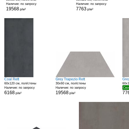
Наличие: по запросу
Наличие: по запросу
19568
7763
р/м²
р/м²
Coal Rett
Grey Trapezio Rett
Grey
60x120 см, пол/стены
30x60 см, пол/стены
60x1
Наличие: по запросу
Наличие: по запросу
Сво
6168
19568
77
р/м²
р/м²