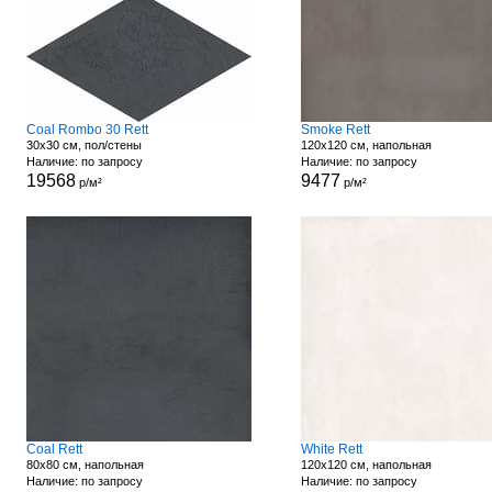
Coal Rombo 30 Rett
Smoke Rett
30x30 см, пол/стены
120x120 см, напольная
Наличие: по запросу
Наличие: по запросу
19568
9477
р/м²
р/м²
Coal Rett
White Rett
80x80 см, напольная
120x120 см, напольная
Наличие: по запросу
Наличие: по запросу