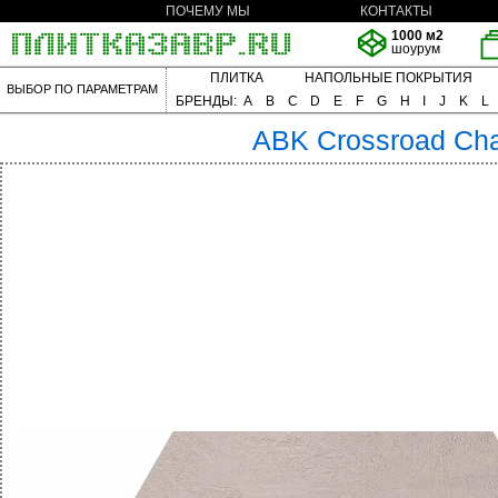
ПОЧЕМУ МЫ
КОНТАКТЫ
1000 м2
шоурум
ПЛИТКА
НАПОЛЬНЫЕ ПОКРЫТИЯ
ВЫБОР ПО ПАРАМЕТРАМ
БРЕНДЫ:
A
B
C
D
E
F
G
H
I
J
K
L
ABK
Crossroad Ch