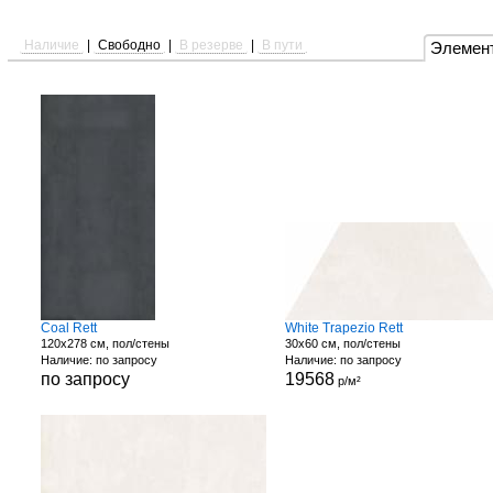
Наличие
|
Свободно
|
В резерве
|
В пути
Элемен
Coal Rett
White Trapezio Rett
120x278 см, пол/стены
30x60 см, пол/стены
Наличие: по запросу
Наличие: по запросу
по запросу
19568
р/м²