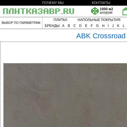
ПОЧЕМУ МЫ
КОНТАКТЫ
1000 м2
шоурум
ПЛИТКА
НАПОЛЬНЫЕ ПОКРЫТИЯ
ВЫБОР ПО ПАРАМЕТРАМ
БРЕНДЫ:
A
B
C
D
E
F
G
H
I
J
K
L
ABK
Crossroad