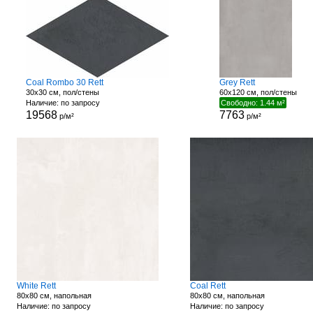
Coal Rombo 30 Rett
Grey Rett
30x30 см, пол/стены
60x120 см, пол/стены
Наличие: по запросу
Свободно: 1.44 м²
19568
7763
р/м²
р/м²
White Rett
Coal Rett
80x80 см, напольная
80x80 см, напольная
Наличие: по запросу
Наличие: по запросу