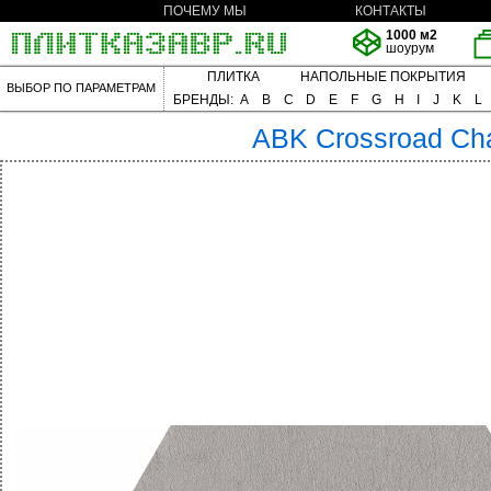
ПОЧЕМУ МЫ
КОНТАКТЫ
1000 м2
шоурум
ПЛИТКА
НАПОЛЬНЫЕ ПОКРЫТИЯ
ВЫБОР ПО ПАРАМЕТРАМ
БРЕНДЫ:
A
B
C
D
E
F
G
H
I
J
K
L
ABK
Crossroad Ch