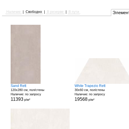
Наличие
|
Свободно
|
В резерве
|
В пути
Элемен
Sand Rett
White Trapezio Rett
120x280 см, пол/стены
30x60 см, пол/стены
Наличие: по запросу
Наличие: по запросу
11393
19568
р/м²
р/м²