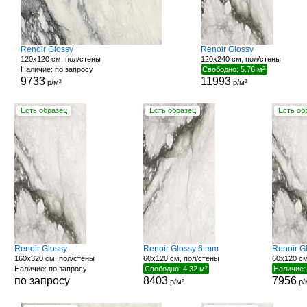
Renoir Glossy
Renoir Glossy
120x120 см, пол/стены
120x240 см, пол/стены
Наличие: по запросу
Свободно: 5.76 м²
9733
11993
р/м²
р/м²
Есть образец
Есть образец
Есть об
Renoir Glossy
Renoir Glossy 6 mm
Renoir G
160x320 см, пол/стены
60x120 см, пол/стены
60x120 см
Наличие: по запросу
Свободно: 4.32 м²
Наличие:
по запросу
8403
7956
р/м²
р/