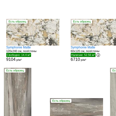
Есть образец
Есть образец
Symphonie Matte
Symphonie Matte
120x240 см, пол/стены
60x120 см, пол/стены
Свободно: 14.4 м²
Наличие: 52.56 м²
9104
6710
р/м²
р/м²
Есть образец
Ес
Есть образец