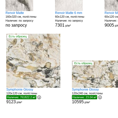
Renoir Matte
Renoir Matte 6 mm
Renoir M
160x320 см, пол/стены
60x120 см, пол/стены
60x120 см
Наличие: по запросу
Наличие: по запросу
Наличие: 
по запросу
7301
9005
р/м²
р/
Есть образец
Есть образец
Symphonie Glossy
Symphonie Glossy
120x120 см, пол/стены
120x240 см, пол/стены
Наличие: 761822.2 м²
Наличие: 23.04 м²
9123
10595
р/м²
р/м²