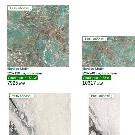
Есть образец
Есть образец
Illusion Matte
Illusion Matte
120x120 см, пол/стены
120x240 см, пол/стены
Свободно: 11.52 м²
Свободно: 2.88 м²
7925
10317
р/м²
р/м²
Есть образец
Есть образец