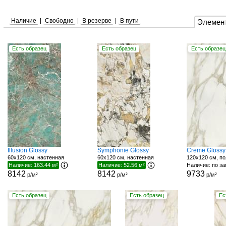
Наличие
|
Свободно
|
В резерве
|
В пути
Элемен
Есть образец
Есть образец
Есть образец
Illusion Glossy
Symphonie Glossy
Creme Glossy
60x120 см, настенная
60x120 см, настенная
120x120 см, по
Наличие: 163.44 м²
Наличие: 52.56 м²
Наличие: по з
8142
8142
9733
р/м²
р/м²
р/м²
Есть образец
Есть образец
Ес