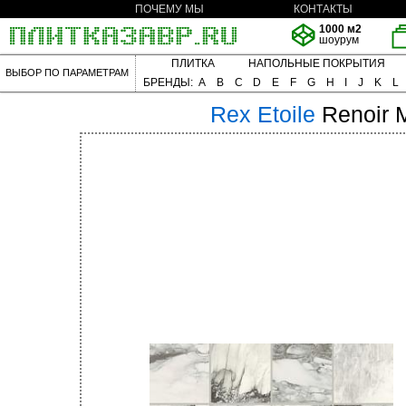
ПОЧЕМУ МЫ
КОНТАКТЫ
1000 м2
шоурум
ПЛИТКА
НАПОЛЬНЫЕ ПОКРЫТИЯ
ВЫБОР ПО ПАРАМЕТРАМ
БРЕНДЫ:
A
B
C
D
E
F
G
H
I
J
K
L
Rex
Etoile
Renoir 