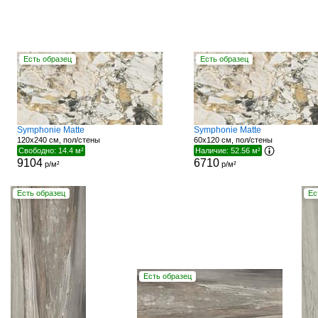
Есть образец
Есть образец
Symphonie Matte
Symphonie Matte
120x240 см, пол/стены
60x120 см, пол/стены
Свободно: 14.4 м²
Наличие: 52.56 м²
9104
6710
р/м²
р/м²
Есть образец
Ес
Есть образец