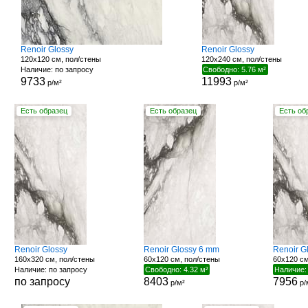
Renoir Glossy
Renoir Glossy
120x120 см, пол/стены
120x240 см, пол/стены
Наличие: по запросу
Свободно: 5.76 м²
9733
11993
р/м²
р/м²
Есть образец
Есть образец
Есть об
Renoir Glossy
Renoir Glossy 6 mm
Renoir G
160x320 см, пол/стены
60x120 см, пол/стены
60x120 см
Наличие: по запросу
Свободно: 4.32 м²
Наличие:
по запросу
8403
7956
р/м²
р/