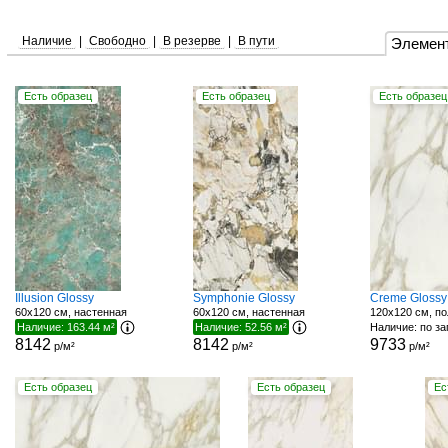
Наличие
|
Свободно
|
В резерве
|
В пути
Элемен
Есть образец
Есть образец
Есть образец
Illusion Glossy
Symphonie Glossy
Creme Glossy
60x120 см, настенная
60x120 см, настенная
120x120 см, по
Наличие: 163.44 м²
Наличие: 52.56 м²
Наличие: по з
8142
8142
9733
р/м²
р/м²
р/м²
Есть образец
Есть образец
Ес