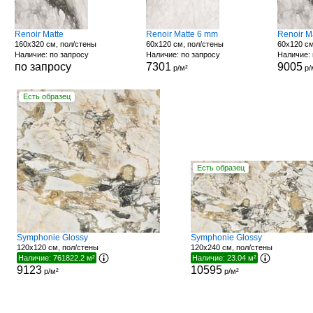
Renoir Matte
Renoir Matte 6 mm
Renoir M
160x320 см, пол/стены
60x120 см, пол/стены
60x120 см
Наличие: по запросу
Наличие: по запросу
Наличие: 
по запросу
7301
9005
р/м²
р/
Есть образец
Есть образец
Symphonie Glossy
Symphonie Glossy
120x120 см, пол/стены
120x240 см, пол/стены
Наличие: 761822.2 м²
Наличие: 23.04 м²
9123
10595
р/м²
р/м²