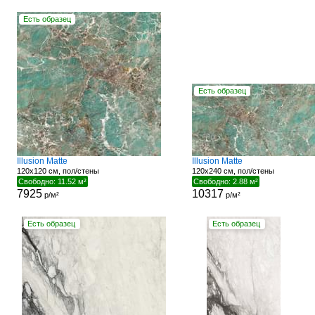
Есть образец
Есть образец
Illusion Matte
Illusion Matte
120x120 см, пол/стены
120x240 см, пол/стены
Свободно: 11.52 м²
Свободно: 2.88 м²
7925
10317
р/м²
р/м²
Есть образец
Есть образец