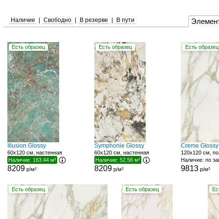
Наличие
|
Свободно
|
В резерве
|
В пути
Элемен
Есть образец
Есть образец
Есть образец
Illusion Glossy
Symphonie Glossy
Creme Glossy
60x120 см, настенная
60x120 см, настенная
120x120 см, по
Наличие: 163.44 м²
Наличие: 52.56 м²
Наличие: по з
8209
8209
9813
р/м²
р/м²
р/м²
Есть образец
Есть образец
Ес