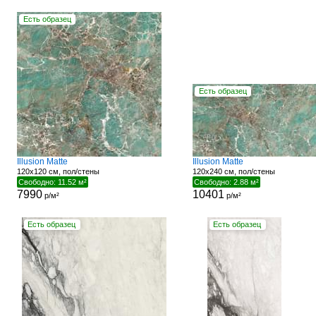
Есть образец
Есть образец
Illusion Matte
Illusion Matte
120x120 см, пол/стены
120x240 см, пол/стены
Свободно: 11.52 м²
Свободно: 2.88 м²
7990
10401
р/м²
р/м²
Есть образец
Есть образец