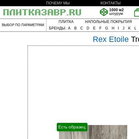
ПОЧЕМУ МЫ
КОНТАКТЫ
1000 м2
шоурум
ПЛИТКА
НАПОЛЬНЫЕ ПОКРЫТИЯ
ВЫБОР ПО ПАРАМЕТРАМ
БРЕНДЫ:
A
B
C
D
E
F
G
H
I
J
K
L
Rex
Etoile
Tr
Есть образец