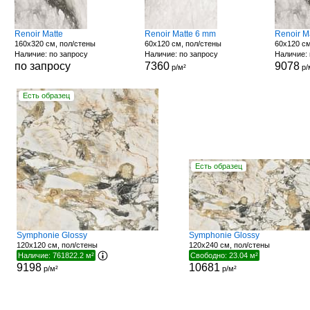
Renoir Matte
Renoir Matte 6 mm
Renoir M
160x320 см, пол/стены
60x120 см, пол/стены
60x120 см
Наличие: по запросу
Наличие: по запросу
Наличие: 
по запросу
7360
9078
р/м²
р/
Есть образец
Есть образец
Symphonie Glossy
Symphonie Glossy
120x120 см, пол/стены
120x240 см, пол/стены
Наличие: 761822.2 м²
Свободно: 23.04 м²
9198
10681
р/м²
р/м²