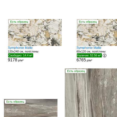
Есть образец
Есть образец
Symphonie Matte
Symphonie Matte
120x240 см, пол/стены
60x120 см, пол/стены
Свободно: 14.4 м²
Наличие: 52.56 м²
9178
6765
р/м²
р/м²
Есть образец
Есть образец