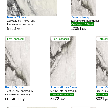
Renoir Glossy
Renoir Glossy
120x120 см, пол/стены
120x240 см, пол/стены
Наличие: по запросу
Свободно: 5.76 м²
9813
12091
р/м²
р/м²
Есть образец
Есть образец
Есть об
Renoir Glossy
Renoir Glossy 6 mm
Renoir G
160x320 см, пол/стены
60x120 см, пол/стены
60x120 см
Наличие: по запросу
Свободно: 4.32 м²
Наличие:
по запросу
8472
8021
р/м²
р/