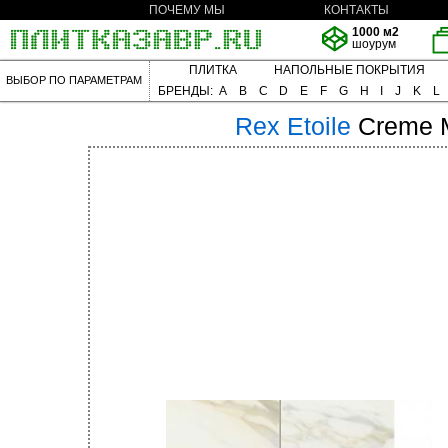
ПОЧЕМУ МЫ
КОНТАКТЫ
1000 м2
шоурум
ПЛИТКА
НАПОЛЬНЫЕ ПОКРЫТИЯ
ВЫБОР ПО ПАРАМЕТРАМ
БРЕНДЫ:
A
B
C
D
E
F
G
H
I
J
K
L
Rex
Etoile
Creme M