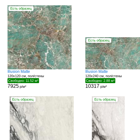
Есть образец
Есть образец
Illusion Matte
Illusion Matte
120x120 см, пол/стены
120x240 см, пол/стены
Свободно: 11.52 м²
Свободно: 2.88 м²
7925
10317
р/м²
р/м²
Есть образец
Есть образец