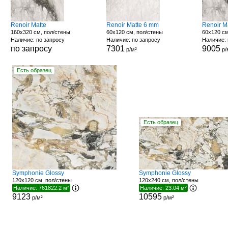
Renoir Matte
Renoir Matte 6 mm
Renoir M
160x320 см, пол/стены
60x120 см, пол/стены
60x120 см
Наличие: по запросу
Наличие: по запросу
Наличие: 
по запросу
7301
9005
р/м²
р/
Есть образец
Есть образец
Symphonie Glossy
Symphonie Glossy
120x120 см, пол/стены
120x240 см, пол/стены
Наличие: 761822.2 м²
Наличие: 23.04 м²
9123
10595
р/м²
р/м²