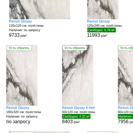
Renoir Glossy
Renoir Glossy
120x120 см, пол/стены
120x240 см, пол/стены
Наличие: по запросу
Свободно: 5.76 м²
9733
11993
р/м²
р/м²
Есть образец
Есть образец
Есть об
Renoir Glossy
Renoir Glossy 6 mm
Renoir G
160x320 см, пол/стены
60x120 см, пол/стены
60x120 см
Наличие: по запросу
Свободно: 4.32 м²
Наличие:
по запросу
8403
7956
р/м²
р/