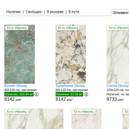
Наличие
|
Свободно
|
В резерве
|
В пути
Элемен
Есть образец
Есть образец
Есть образец
Illusion Glossy
Symphonie Glossy
Creme Glossy
60x120 см, настенная
60x120 см, настенная
120x120 см, по
Наличие: 163.44 м²
Наличие: 52.56 м²
Наличие: по з
8142
8142
9733
р/м²
р/м²
р/м²
Есть образец
Есть образец
Ес