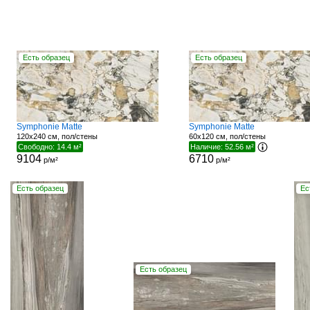
Есть образец
Есть образец
Symphonie Matte
Symphonie Matte
120x240 см, пол/стены
60x120 см, пол/стены
Свободно: 14.4 м²
Наличие: 52.56 м²
9104
6710
р/м²
р/м²
Есть образец
Ес
Есть образец