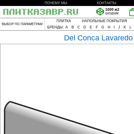
ПОЧЕМУ МЫ
КОНТАКТЫ
1000 м2
шоурум
ПЛИТКА
НАПОЛЬНЫЕ ПОКРЫТИЯ
ВЫБОР ПО ПАРАМЕТРАМ
БРЕНДЫ:
A
B
C
D
E
F
G
H
I
J
K
L
Del Conca
Lavaredo