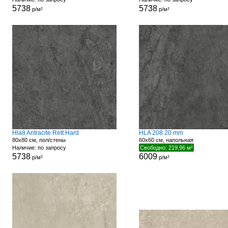
5738
5738
р/м²
р/м²
Hla8 Antracite Rett Hard
HLA 208 20 mm
80x80 см, пол/стены
60x60 см, напольная
Наличие: по запросу
Свободно: 219.96 м²
5738
6009
р/м²
р/м²