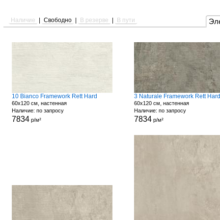
Наличие
|
Свободно
|
В резерве
|
В пути
Эл
10 Bianco Framework Rett Hard
3 Naturale Framework Rett Har
60x120 см, настенная
60x120 см, настенная
Наличие: по запросу
Наличие: по запросу
7834
7834
р/м²
р/м²