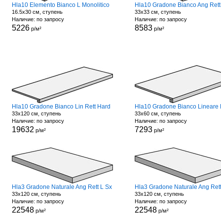
Hla10 Elemento Bianco L Monolitico
Hla10 Gradone Bianco Ang Rett
16.5x30 см, ступень
33x33 см, ступень
Наличие: по запросу
Наличие: по запросу
5226
8583
р/м²
р/м²
Hla10 Gradone Bianco Lin Rett Hard
33x120 см, ступень
33x60 см, ступень
Наличие: по запросу
Наличие: по запросу
19632
7293
р/м²
р/м²
Hla3 Gradone Naturale Ang Rett L Sx
33x120 см, ступень
33x120 см, ступень
Наличие: по запросу
Наличие: по запросу
22548
22548
р/м²
р/м²