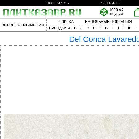
ПОЧЕМУ МЫ
КОНТАКТЫ
1000 м2
шоурум
ПЛИТКА
НАПОЛЬНЫЕ ПОКРЫТИЯ
ВЫБОР ПО ПАРАМЕТРАМ
БРЕНДЫ:
A
B
C
D
E
F
G
H
I
J
K
L
Del Conca
Lavared