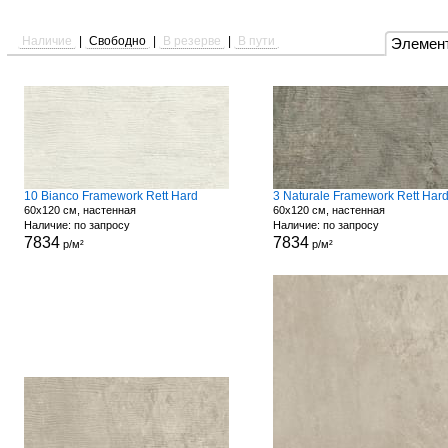
Наличие
|
Свободно
|
В резерве
|
В пути
Элемен
10 Bianco Framework Rett Hard
3 Naturale Framework Rett Har
60x120 см, настенная
60x120 см, настенная
Наличие: по запросу
Наличие: по запросу
7834
7834
р/м²
р/м²