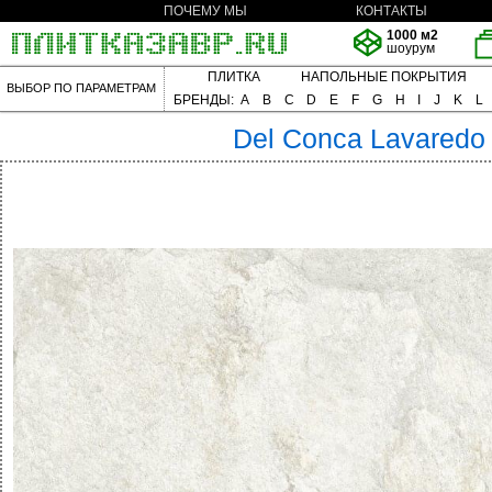
ПОЧЕМУ МЫ
КОНТАКТЫ
1000 м2
шоурум
ПЛИТКА
НАПОЛЬНЫЕ ПОКРЫТИЯ
ВЫБОР ПО ПАРАМЕТРАМ
БРЕНДЫ:
A
B
C
D
E
F
G
H
I
J
K
L
Del Conca
Lavaredo