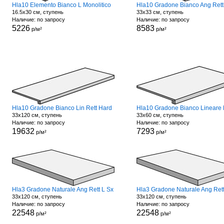
Hla10 Elemento Bianco L Monolitico
Hla10 Gradone Bianco Ang Rett
16.5x30 см, ступень
33x33 см, ступень
Наличие: по запросу
Наличие: по запросу
5226
8583
р/м²
р/м²
Hla10 Gradone Bianco Lin Rett Hard
33x120 см, ступень
33x60 см, ступень
Наличие: по запросу
Наличие: по запросу
19632
7293
р/м²
р/м²
Hla3 Gradone Naturale Ang Rett L Sx
33x120 см, ступень
33x120 см, ступень
Наличие: по запросу
Наличие: по запросу
22548
22548
р/м²
р/м²