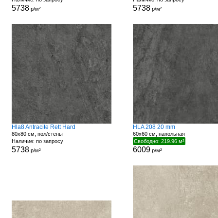
5738
5738
р/м²
р/м²
Hla8 Antracite Rett Hard
HLA 208 20 mm
80x80 см, пол/стены
60x60 см, напольная
Наличие: по запросу
Свободно: 219.96 м²
5738
6009
р/м²
р/м²