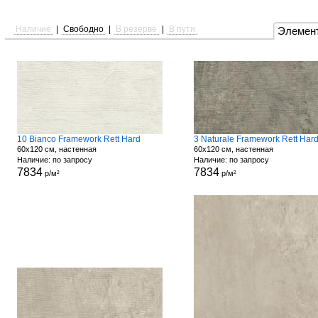
Наличие
|
Свободно
|
В резерве
|
В пути
Элемен
10 Bianco Framework Rett Hard
3 Naturale Framework Rett Har
60x120 см, настенная
60x120 см, настенная
Наличие: по запросу
Наличие: по запросу
7834
7834
р/м²
р/м²