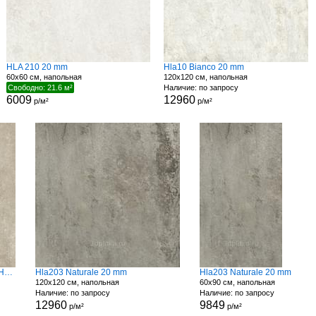
HLA 210 20 mm
Hla10 Bianco 20 mm
60x60 см, напольная
120x120 см, напольная
Свободно: 21.6 м²
Наличие: по запросу
6009
12960
р/м²
р/м²
Hla201 Beige 20 mm Spess Rett Hard
Hla203 Naturale 20 mm
Hla203 Naturale 20 mm
120x120 см, напольная
60x90 см, напольная
Наличие: по запросу
Наличие: по запросу
12960
9849
р/м²
р/м²