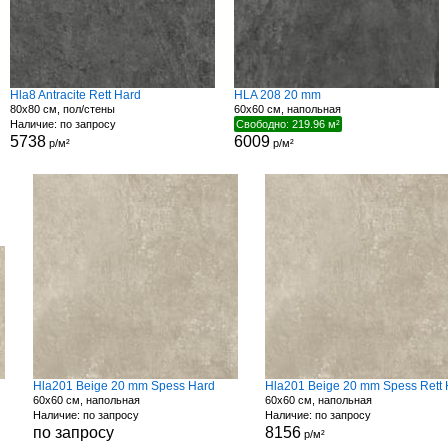
Hla8 Antracite Rett Hard
HLA 208 20 mm
80x80 см, пол/стены
60x60 см, напольная
Наличие: по запросу
Свободно: 219.96 м²
5738
6009
р/м²
р/м²
Hla201 Beige 20 mm Spess Hard
60x60 см, напольная
60x60 см, напольная
Наличие: по запросу
Наличие: по запросу
по запросу
8156
р/м²