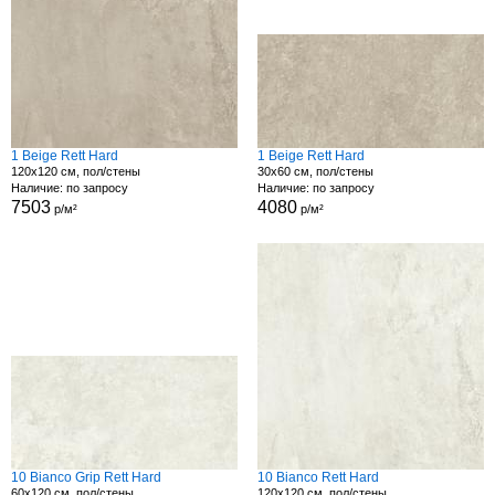
1 Beige Rett Hard
1 Beige Rett Hard
120x120 см, пол/стены
30x60 см, пол/стены
Наличие: по запросу
Наличие: по запросу
7503
4080
р/м²
р/м²
10 Bianco Grip Rett Hard
10 Bianco Rett Hard
60x120 см, пол/стены
120x120 см, пол/стены