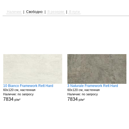
Наличие
|
Свободно
|
В резерве
|
В пути
10 Bianco Framework Rett Hard
3 Naturale Framework Rett Hard
60x120 см, настенная
60x120 см, настенная
Наличие: по запросу
Наличие: по запросу
7834
7834
р/м²
р/м²