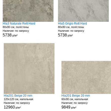
Hla3 Naturale Rett Hard
Hla5 Grigio Rett Hard
80x80 см, пол/стены
80x80 см, пол/стены
Наличие: по запросу
Наличие: по запросу
5738
5738
р/м²
р/м²
Hla201 Beige 20 mm
Hla201 Beige 20 mm
120x120 см, напольная
60x90 см, напольная
Наличие: по запросу
Наличие: по запросу
12960
9849
р/м²
р/м²