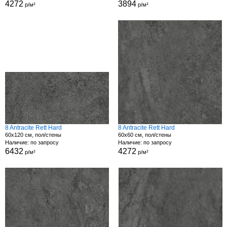
4272
3894
р/м²
р/м²
8 Antracite Rett Hard
8 Antracite Rett Hard
60x120 см, пол/стены
60x60 см, пол/стены
Наличие: по запросу
Наличие: по запросу
6432
4272
р/м²
р/м²