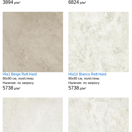
3894
6824
р/м²
р/м²
Hla1 Beige Rett Hard
Hla10 Bianco Rett Hard
80x80 см, пол/стены
80x80 см, пол/стены
Наличие: по запросу
Наличие: по запросу
5738
5738
р/м²
р/м²