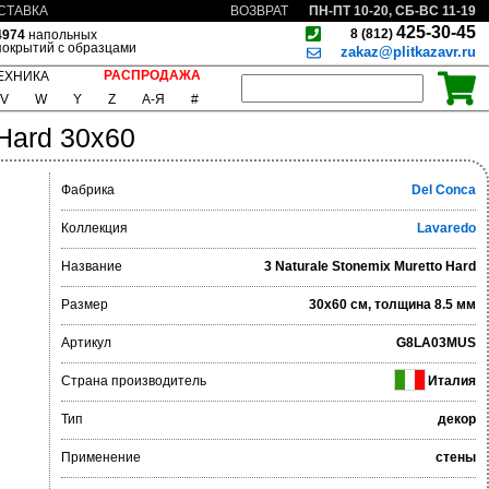
ПН-ПТ 10-20, СБ-ВС 11-19
СТАВКА
ВОЗВРАТ
425-30-45
8 (812)
4974
напольных
покрытий с образцами
zakaz@plitkazavr.ru
РАСПРОДАЖА
ЕХНИКА
V
W
Y
Z
А-Я
#
 Hard 30x60
Фабрика
Del Conca
Коллекция
Lavaredo
Название
3 Naturale Stonemix Muretto Hard
Размер
30x60 см, толщина 8.5 мм
Артикул
G8LA03MUS
Страна производитель
Италия
Тип
декор
Применение
стены