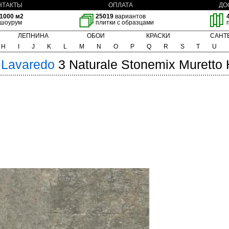
НТАКТЫ
ОПЛАТА
ДО
1000 м2
25019
вариантов
шоурум
плитки с образцами
ЛЕПНИНА
ОБОИ
КРАСКИ
САНТ
H
I
J
K
L
M
N
O
P
Q
R
S
T
U
Lavaredo
3 Naturale Stonemix Muretto