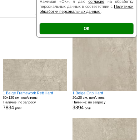
Нажимая «ОК», я даю
согласие
на обработку
персональных данных в соответствии с
Политикой
обработки персональных данных
.
|
|
Есть образец
Поверхность
Размер
ОК
1 Beige Framework Rett Hard
1 Beige Grip Hard
60x120 см, пол/стены
20x20 см, пол/стены
Наличие: по запросу
Наличие: по запросу
7834
3894
р/м²
р/м²