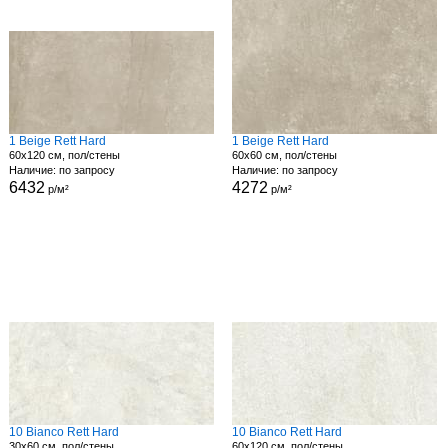
1 Beige Rett Hard
1 Beige Rett Hard
60x120 см, пол/стены
60x60 см, пол/стены
Наличие: по запросу
Наличие: по запросу
6432
4272
р/м²
р/м²
10 Bianco Rett Hard
10 Bianco Rett Hard
30x60 см, пол/стены
60x120 см, пол/стены