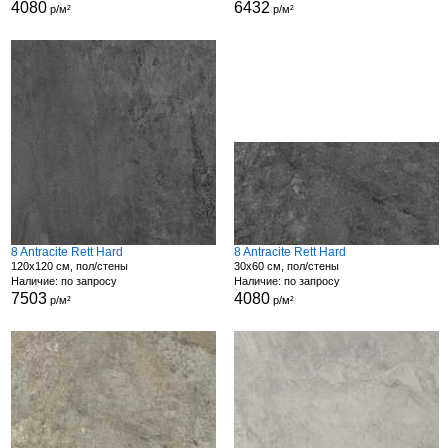
4080
6432
р/м²
р/м²
8 Antracite Rett Hard
8 Antracite Rett Hard
120x120 см, пол/стены
30x60 см, пол/стены
Наличие: по запросу
Наличие: по запросу
7503
4080
р/м²
р/м²