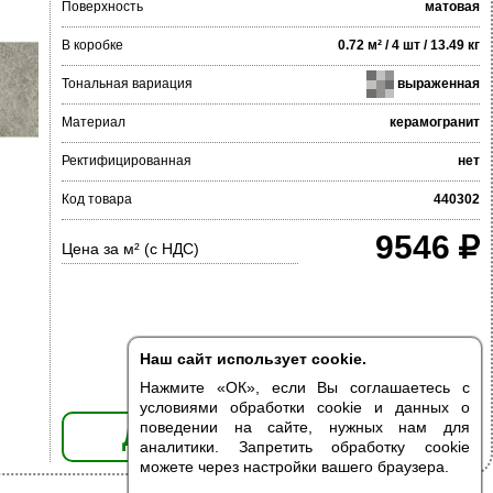
Поверхность
матовая
В коробке
0.72 м² / 4 шт / 13.49 кг
Тональная вариация
выраженная
Материал
керамогранит
Ректифицированная
нет
Код товара
440302
9546
Цена за м² (с НДС)
Наш сайт использует cookie.
Нажмите «ОК», если Вы соглашаетесь с
условиями обработки cookie и данных о
поведении на сайте, нужных нам для
ДОБАВИТЬ В КОРЗИНУ
аналитики. Запретить обработку cookie
можете через настройки вашего браузера.