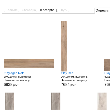
Наличие
|
Свободно
|
В резерве
|
В пути
Элемен
Clay Aged Rett
Clay Rett
Clay
20x120 см, пол/стены
20x170 см, пол/стены
40x1
Наличие: по запросу
Наличие: по запросу
Нали
6838
7684
76
р/м²
р/м²