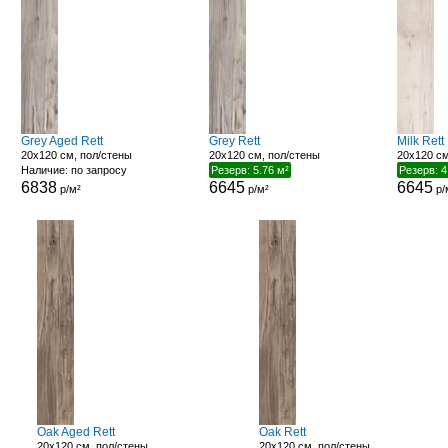
Grey Aged Rett
Grey Rett
Milk Rett
20x120 см, пол/стены
20x120 см, пол/стены
20x120 см
Наличие: по запросу
Резерв: 5.76 м²
Резерв: 4
6838
6645
6645
р/м²
р/м²
р/
Oak Aged Rett
Oak Rett
20x120 см, пол/стены
20x120 см, пол/стены