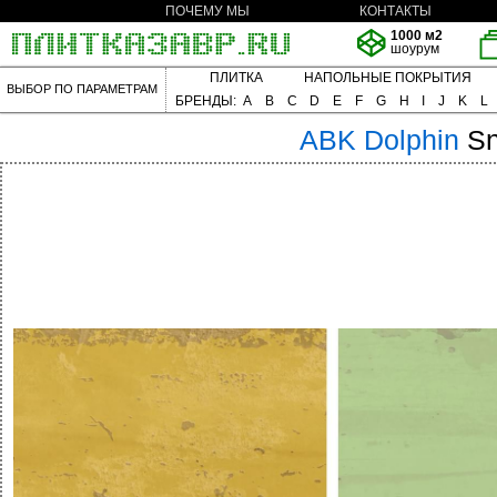
ПОЧЕМУ МЫ
КОНТАКТЫ
1000 м2
шоурум
ПЛИТКА
НАПОЛЬНЫЕ ПОКРЫТИЯ
ВЫБОР ПО ПАРАМЕТРАМ
БРЕНДЫ:
A
B
C
D
E
F
G
H
I
J
K
L
ABK
Dolphin
Sn