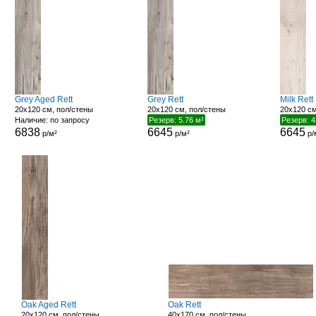
Grey Aged Rett
Grey Rett
Milk Rett
20x120 см, пол/стены
20x120 см, пол/стены
20x120 см
Наличие: по запросу
Резерв: 5.76 м²
Резерв: 4
6838
6645
6645
р/м²
р/м²
р/
Oak Aged Rett
Oak Rett
20x120 см, пол/стены
40x170 см, пол/стены