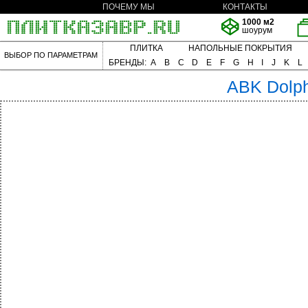
ПОЧЕМУ МЫ
КОНТАКТЫ
1000 м2
шоурум
ПЛИТКА
НАПОЛЬНЫЕ ПОКРЫТИЯ
ВЫБОР ПО ПАРАМЕТРАМ
БРЕНДЫ:
A
B
C
D
E
F
G
H
I
J
K
L
ABK
Dolp