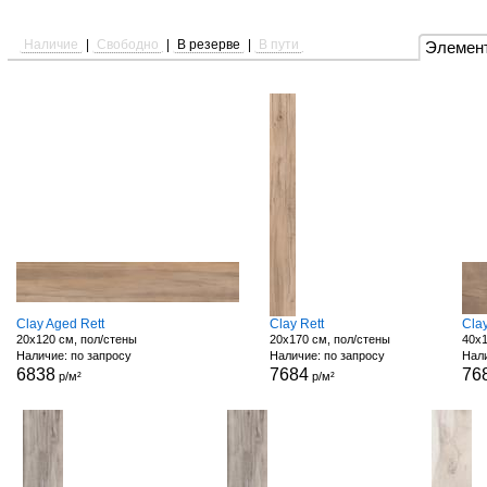
Наличие
|
Свободно
|
В резерве
|
В пути
Элемен
Clay Aged Rett
Clay Rett
Clay
20x120 см, пол/стены
20x170 см, пол/стены
40x1
Наличие: по запросу
Наличие: по запросу
Нали
6838
7684
76
р/м²
р/м²