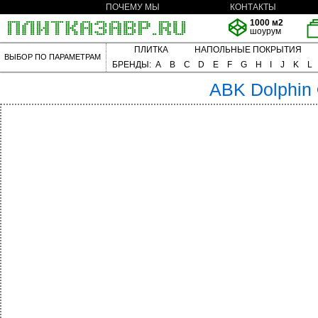
ПОЧЕМУ МЫ
КОНТАКТЫ
1000 м2
шоурум
ПЛИТКА
НАПОЛЬНЫЕ ПОКРЫТИЯ
ВЫБОР ПО ПАРАМЕТРАМ
БРЕНДЫ:
A
B
C
D
E
F
G
H
I
J
K
L
ABK
Dolphin