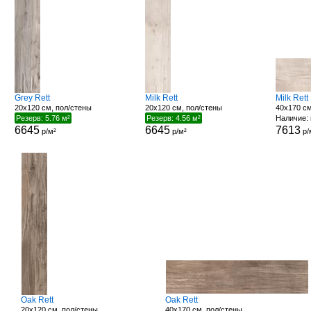
Grey Rett
Milk Rett
Milk Rett
20x120 см, пол/стены
20x120 см, пол/стены
40x170 см
Резерв: 5.76 м²
Резерв: 4.56 м²
Наличие: 
6645
6645
7613
р/м²
р/м²
р/
Oak Rett
Oak Rett
20x120 см, пол/стены
40x170 см, пол/стены