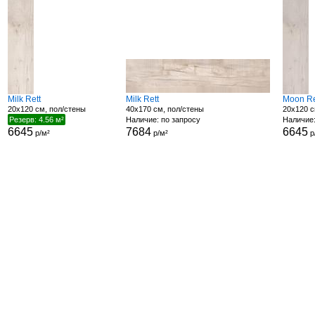
Milk Rett
Milk Rett
Moon Re
20x120 см, пол/стены
40x170 см, пол/стены
20x120 с
Резерв: 4.56 м²
Наличие: по запросу
Наличие:
6645
7684
6645
р/м²
р/м²
р