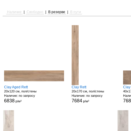
Наличие
|
Свободно
|
В резерве
|
В пути
Clay Aged Rett
Clay Rett
Clay
20x120 см, пол/стены
20x170 см, пол/стены
40x1
Наличие: по запросу
Наличие: по запросу
Нали
6838
7684
76
р/м²
р/м²