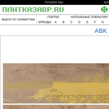
ПОЧЕМУ МЫ
КО
ПЛИТКА
НАПОЛЬНЫЕ ПОКРЫТИЯ
ВЫБОР ПО ПАРАМЕТРАМ
БРЕНДЫ:
A
B
C
D
E
F
G
ABK