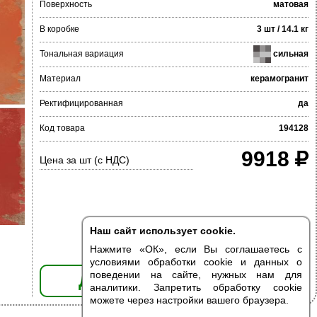
Поверхность
матовая
В коробке
3 шт / 14.1 кг
Тональная вариация
сильная
Материал
керамогранит
Ректифицированная
да
Код товара
194128
9918
Цена за шт (с НДС)
Наш сайт использует cookie.
Нажмите «ОК», если Вы соглашаетесь с
условиями обработки cookie и данных о
поведении на сайте, нужных нам для
ДОБАВИТЬ В КОРЗИНУ
аналитики. Запретить обработку cookie
можете через настройки вашего браузера.