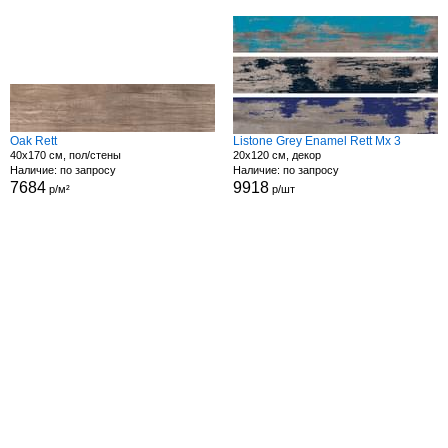
Oak Rett
Listone Grey Enamel Rett Mx 3
40x170 см, пол/стены
20x120 см, декор
Наличие: по запросу
Наличие: по запросу
7684
9918
р/м²
р/шт