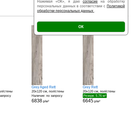
Нажимая «ОК», я даю
согласие
на обработку
персональных данных в соответствии с
Политикой
обработки персональных данных
.
|
|
Есть образец
Поверхность
Размер
ОК
Grey Aged Rett
Grey Rett
ол/стены
20x120 см, пол/стены
20x120 см, пол/стены
запросу
Наличие: по запросу
Резерв: 5.76 м²
6838
6645
р/м²
р/м²