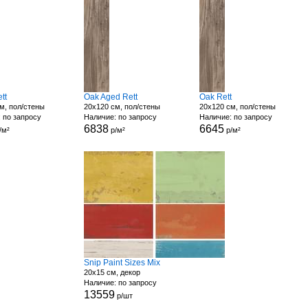
tt
Oak Aged Rett
Oak Rett
м, пол/стены
20x120 см, пол/стены
20x120 см, пол/стены
 по запросу
Наличие: по запросу
Наличие: по запросу
6838
6645
/м²
р/м²
р/м²
Snip Paint Sizes Mix
20x15 см, декор
Наличие: по запросу
13559
р/шт