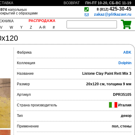
ПН-ПТ 10-20, СБ-ВС 11-19
СТАВКА
ВОЗВРАТ
425-30-45
8 (812)
4974
напольных
покрытий с образцами
zakaz@plitkazavr.ru
РАСПРОДАЖА
ЕХНИКА
V
W
Y
Z
А-Я
#
20x120
Фабрика
ABK
Коллекция
Dolphin
Название
Listone Clay Paint Rett Mix 3
Размер
20x120 см, толщина 9 мм
Артикул
DPR35105
Страна производитель
Италия
Тип
декор
Применение
пол, стены