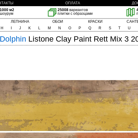
НТАКТЫ
ОПЛАТА
ДО
1000 м2
25008
вариантов
шоурум
плитки с образцами
ЛЕПНИНА
ОБОИ
КРАСКИ
САНТ
H
I
J
K
L
M
N
O
P
Q
R
S
T
U
Dolphin
Listone Clay Paint Rett Mix 3 