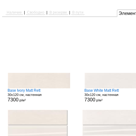
Наличие
|
Свободно
|
В резерве
|
В пути
Элемен
Base Ivory Matt Rett
Base White Matt Rett
30x120 см, настенная
30x120 см, настенная
7300
7300
р/м²
р/м²