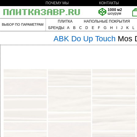
ПОЧЕМУ МЫ
КОНТАКТЫ
1000 м2
шоурум
ПЛИТКА
НАПОЛЬНЫЕ ПОКРЫТИЯ
ВЫБОР ПО ПАРАМЕТРАМ
БРЕНДЫ:
A
B
C
D
E
F
G
H
I
J
K
L
ABK
Do Up Touch
Mos D