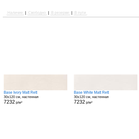
Наличие
|
Свободно
|
В резерве
|
В пути
Base Ivory Matt Rett
Base White Matt Rett
30x120 см, настенная
30x120 см, настенная
7232
7232
р/м²
р/м²