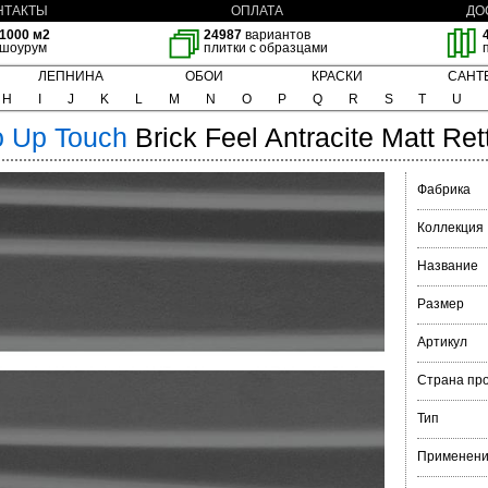
НТАКТЫ
ОПЛАТА
ДО
1000 м2
24987
вариантов
шоурум
плитки с образцами
ЛЕПНИНА
ОБОИ
КРАСКИ
САНТ
H
I
J
K
L
M
N
O
P
Q
R
S
T
U
 Up Touch
Brick Feel Antracite Matt Ret
Фабрика
Коллекция
Название
Размер
Артикул
Страна пр
Тип
Применен