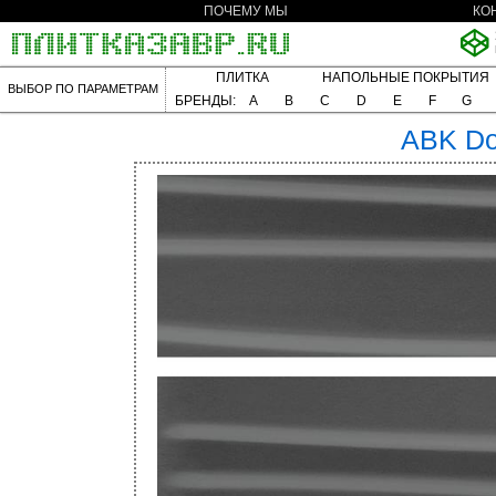
ПОЧЕМУ МЫ
КО
ПЛИТКА
НАПОЛЬНЫЕ ПОКРЫТИЯ
ВЫБОР ПО ПАРАМЕТРАМ
БРЕНДЫ:
A
B
C
D
E
F
G
ABK
Do