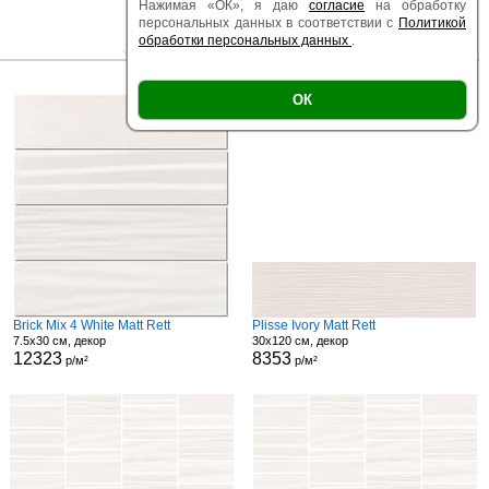
Нажимая «ОК», я даю
согласие
на обработку
персональных данных в соответствии с
Политикой
обработки персональных данных
.
|
|
Есть образец
Поверхность
Размер
ОК
Brick Mix 4 White Matt Rett
Plisse Ivory Matt Rett
7.5x30 см, декор
30x120 см, декор
12323
8353
р/м²
р/м²