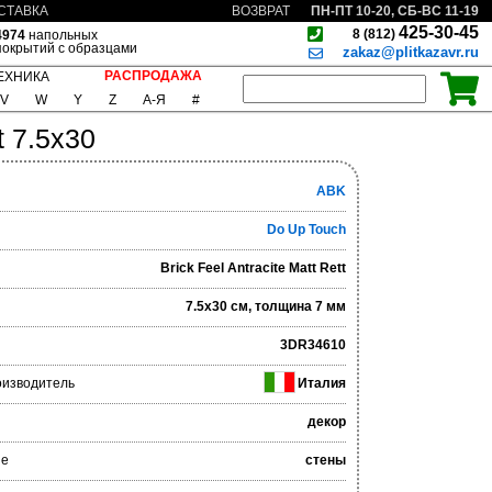
ПН-ПТ 10-20, СБ-ВС 11-19
СТАВКА
ВОЗВРАТ
425-30-45
8 (812)
4974
напольных
покрытий с образцами
zakaz@plitkazavr.ru
РАСПРОДАЖА
ЕХНИКА
V
W
Y
Z
А-Я
#
t 7.5x30
ABK
Do Up Touch
Brick Feel Antracite Matt Rett
7.5x30 см, толщина 7 мм
3DR34610
оизводитель
Италия
декор
ие
стены