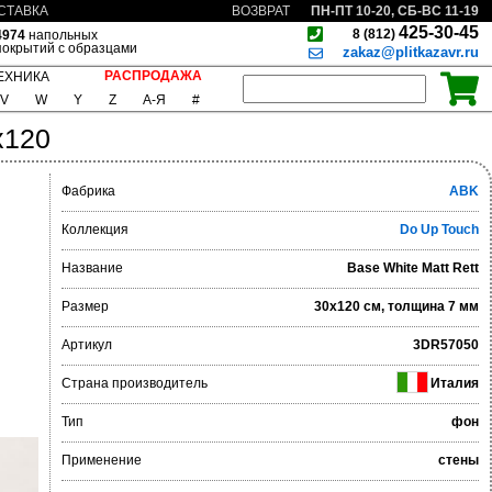
ПН-ПТ 10-20, СБ-ВС 11-19
СТАВКА
ВОЗВРАТ
425-30-45
8 (812)
4974
напольных
покрытий с образцами
zakaz@plitkazavr.ru
РАСПРОДАЖА
ЕХНИКА
V
W
Y
Z
А-Я
#
x120
Фабрика
ABK
Коллекция
Do Up Touch
Название
Base White Matt Rett
Размер
30x120 см, толщина 7 мм
Артикул
3DR57050
Страна производитель
Италия
Тип
фон
Применение
стены