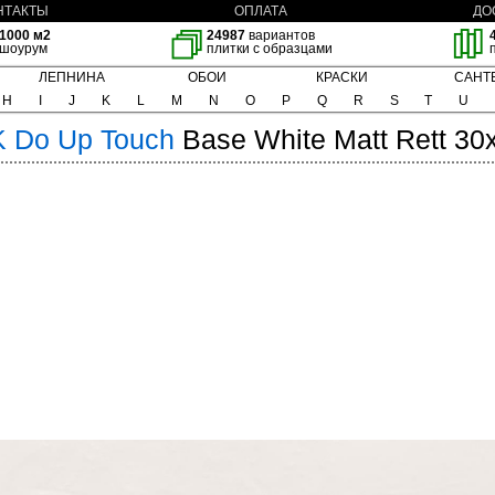
НТАКТЫ
ОПЛАТА
ДО
1000 м2
24987
вариантов
шоурум
плитки с образцами
ЛЕПНИНА
ОБОИ
КРАСКИ
САНТ
H
I
J
K
L
M
N
O
P
Q
R
S
T
U
K
Do Up Touch
Base White Matt Rett 30