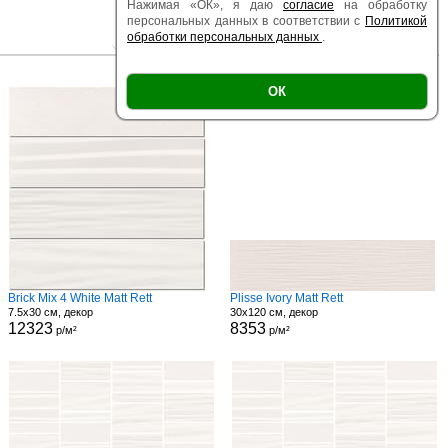
Нажимая «ОК», я даю
согласие
на обработку
персональных данных в соответствии с
Политикой
обработки персональных данных
.
|
|
Есть образец
Поверхность
Размер
ОК
Brick Mix 4 White Matt Rett
Plisse Ivory Matt Rett
7.5x30 см, декор
30x120 см, декор
12323
8353
р/м²
р/м²