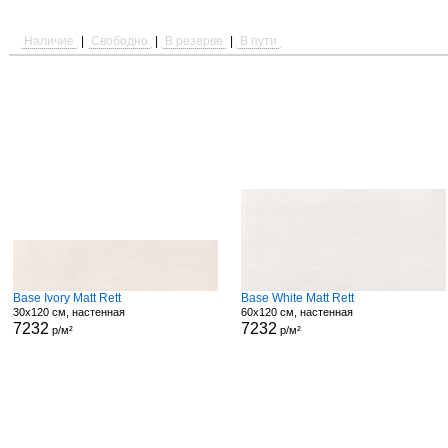
Наличие
|
Свободно
|
В резерве
|
В пути
Base Ivory Matt Rett
Base White Matt Rett
30x120 см, настенная
60x120 см, настенная
7232
7232
р/м²
р/м²