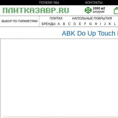
ПОЧЕМУ МЫ
КОНТАКТЫ
1000 м2
шоурум
ПЛИТКА
НАПОЛЬНЫЕ ПОКРЫТИЯ
ВЫБОР ПО ПАРАМЕТРАМ
БРЕНДЫ:
A
B
C
D
E
F
G
H
I
J
K
L
ABK
Do Up Touch