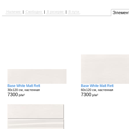
Наличие
|
Свободно
|
В резерве
|
В пути
Элемен
Base White Matt Rett
Base White Matt Rett
30x120 см, настенная
60x120 см, настенная
7300
7300
р/м²
р/м²