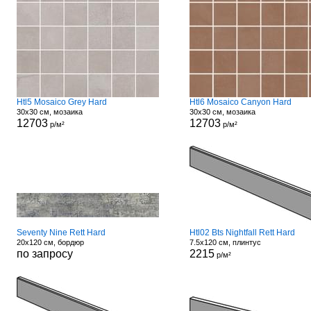
Htl5 Mosaico Grey Hard
Htl6 Mosaico Canyon Hard
30x30 см, мозаика
30x30 см, мозаика
12703
12703
р/м²
р/м²
Seventy Nine Rett Hard
Htl02 Bts Nightfall Rett Hard
20x120 см, бордюр
7.5x120 см, плинтус
по запросу
2215
р/м²