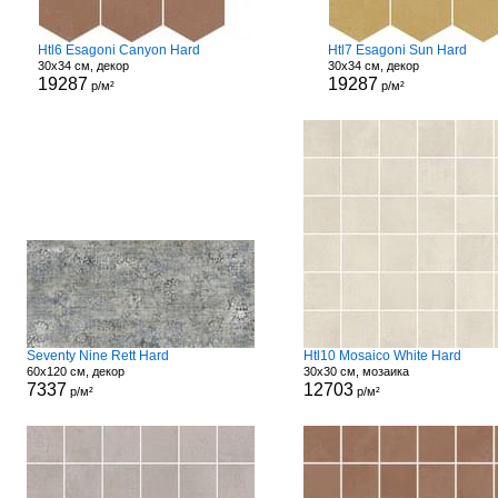
Htl6 Esagoni Canyon Hard
Htl7 Esagoni Sun Hard
30x34 см, декор
30x34 см, декор
19287
19287
р/м²
р/м²
Seventy Nine Rett Hard
Htl10 Mosaico White Hard
60x120 см, декор
30x30 см, мозаика
7337
12703
р/м²
р/м²