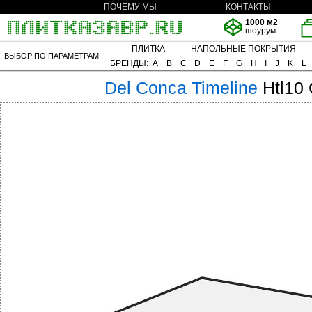
ПОЧЕМУ МЫ
КОНТАКТЫ
1000 м2
шоурум
ПЛИТКА
НАПОЛЬНЫЕ ПОКРЫТИЯ
ВЫБОР ПО ПАРАМЕТРАМ
БРЕНДЫ:
A
B
C
D
E
F
G
H
I
J
K
L
Del Conca
Timeline
Htl10