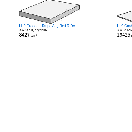
Htl9 Gradone Taupe Ang Rett R Dx
Htl9 Gra
33x33 см, ступень
33x120 см
8427
19425
р/м²