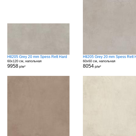
Htl205 Grey 20 mm Spess Rett Hard
Htl205 Grey 20 mm Spess Rett 
60x120 см, напольная
60x60 см, напольная
9958
8054
р/м²
р/м²