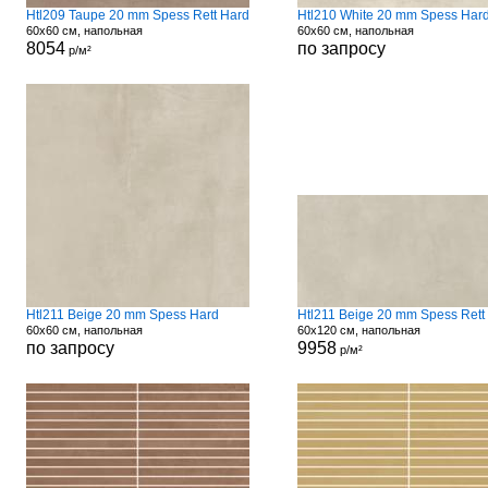
Htl209 Taupe 20 mm Spess Rett Hard
Htl210 White 20 mm Spess Har
60x60 см, напольная
60x60 см, напольная
8054
по запросу
р/м²
Htl211 Beige 20 mm Spess Hard
Htl211 Beige 20 mm Spess Rett
60x60 см, напольная
60x120 см, напольная
по запросу
9958
р/м²