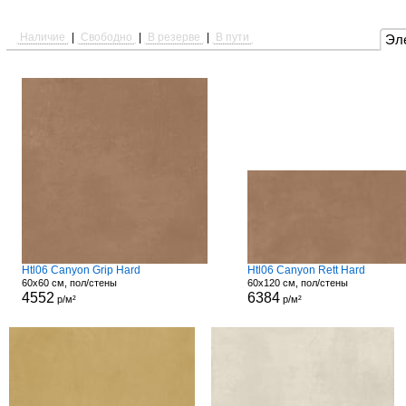
Наличие
|
Свободно
|
В резерве
|
В пути
Эл
Htl06 Canyon Grip Hard
Htl06 Canyon Rett Hard
60x60 см, пол/стены
60x120 см, пол/стены
4552
6384
р/м²
р/м²