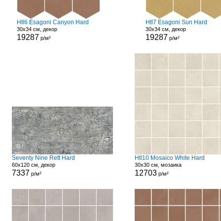
Htl6 Esagoni Canyon Hard
Htl7 Esagoni Sun Hard
30x34 см, декор
30x34 см, декор
19287
19287
р/м²
р/м²
Seventy Nine Rett Hard
Htl10 Mosaico White Hard
60x120 см, декор
30x30 см, мозаика
7337
12703
р/м²
р/м²