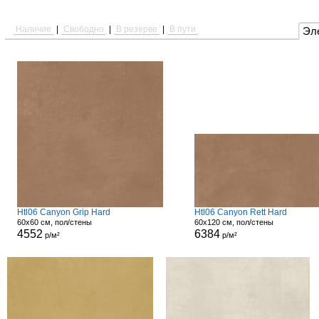
Наличие
|
Свободно
|
В резерве
|
В пути
Эл
Htl06 Canyon Grip Hard
Htl06 Canyon Rett Hard
60x60 см, пол/стены
60x120 см, пол/стены
4552
6384
р/м²
р/м²