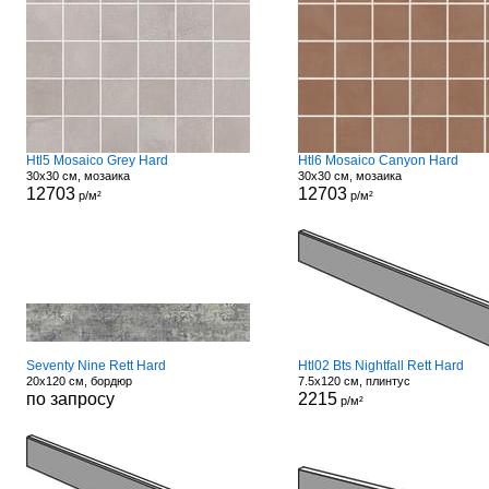
Htl5 Mosaico Grey Hard
Htl6 Mosaico Canyon Hard
30x30 см, мозаика
30x30 см, мозаика
12703
12703
р/м²
р/м²
Seventy Nine Rett Hard
Htl02 Bts Nightfall Rett Hard
20x120 см, бордюр
7.5x120 см, плинтус
по запросу
2215
р/м²