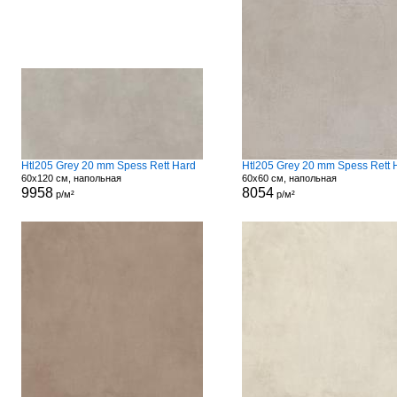
Htl205 Grey 20 mm Spess Rett Hard
Htl205 Grey 20 mm Spess Rett 
60x120 см, напольная
60x60 см, напольная
9958
8054
р/м²
р/м²