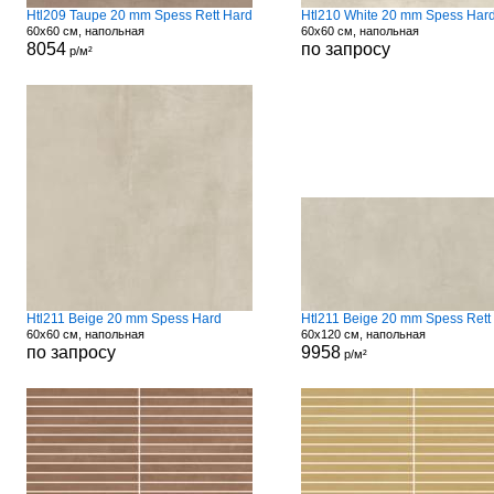
Htl209 Taupe 20 mm Spess Rett Hard
Htl210 White 20 mm Spess Har
60x60 см, напольная
60x60 см, напольная
8054
по запросу
р/м²
Htl211 Beige 20 mm Spess Hard
Htl211 Beige 20 mm Spess Rett
60x60 см, напольная
60x120 см, напольная
по запросу
9958
р/м²