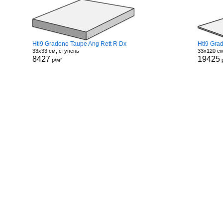
Htl9 Gradone Taupe Ang Rett R Dx
Htl9 Gra
33x33 см, ступень
33x120 см
8427
19425
р/м²