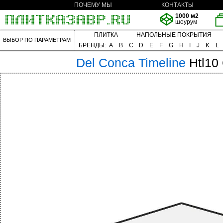
ПОЧЕМУ МЫ
КОНТАКТЫ
1000 м2
шоурум
ПЛИТКА
НАПОЛЬНЫЕ ПОКРЫТИЯ
ВЫБОР ПО ПАРАМЕТРАМ
БРЕНДЫ:
A
B
C
D
E
F
G
H
I
J
K
L
Del Conca
Timeline
Htl10