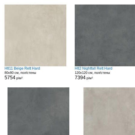
Htl11 Beige Rett Hard
Htl2 Nightfall Rett Hard
80x80 см, пол/стены
120x120 см, пол/стены
5754
7394
р/м²
р/м²