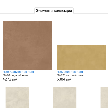
Элементы коллекции
Htl06 Canyon Rett Hard
Htl07 Sun Rett Hard
60x60 см, пол/стены
60x120 см, пол/стены
4272
6384
р/м²
р/м²