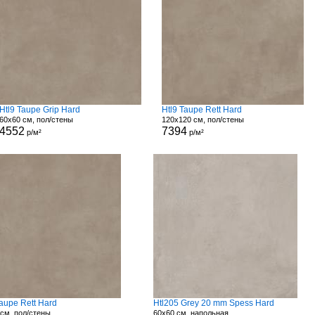
Htl9 Taupe Grip Hard
Htl9 Taupe Rett Hard
60x60 см, пол/стены
120x120 см, пол/стены
4552
7394
р/м²
р/м²
Taupe Rett Hard
Htl205 Grey 20 mm Spess Hard
см, пол/стены
60x60 см, напольная