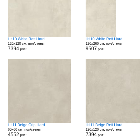
Htl10 White Rett Hard
Htl10 White Rett Hard
120x120 см, пол/стены
120x260 см, пол/стены
7394
9507
р/м²
р/м²
Htl11 Beige Grip Hard
Htl11 Beige Rett Hard
60x60 см, пол/стены
120x120 см, пол/стены
4552
7394
р/м²
р/м²