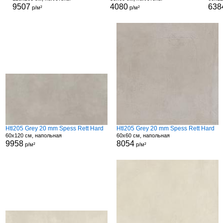
9507
4080
638
р/м²
р/м²
Htl205 Grey 20 mm Spess Rett Hard
Htl205 Grey 20 mm Spess Rett Hard
60x120 см, напольная
60x60 см, напольная
9958
8054
р/м²
р/м²