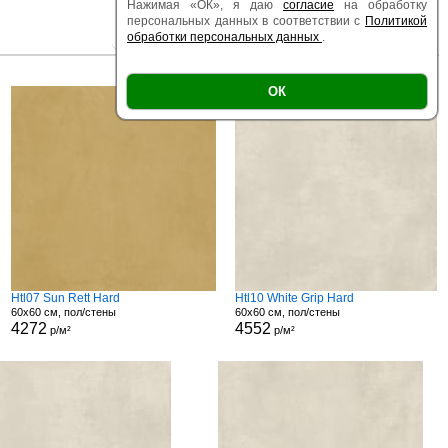
Нажимая «ОК», я даю
согласие
на обработку
персональных данных в соответствии с
Политикой
обработки персональных данных
.
|
|
Есть образец
Поверхность
Размер
ОК
Htl07 Sun Rett Hard
Htl10 White Grip Hard
60x60 см, пол/стены
60x60 см, пол/стены
4272
4552
р/м²
р/м²