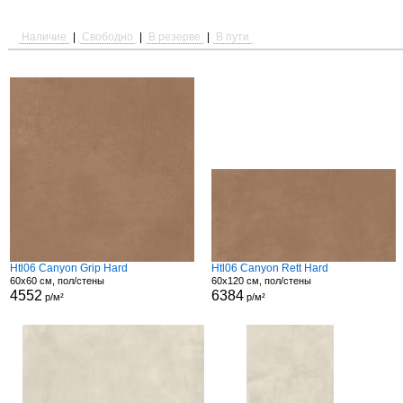
Наличие
|
Свободно
|
В резерве
|
В пути
Htl06 Canyon Grip Hard
Htl06 Canyon Rett Hard
60x60 см, пол/стены
60x120 см, пол/стены
4552
6384
р/м²
р/м²