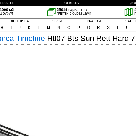
НТАКТЫ
ОПЛАТА
ДО
1000 м2
25019
вариантов
шоурум
плитки с образцами
ЛЕПНИНА
ОБОИ
КРАСКИ
САНТ
H
I
J
K
L
M
N
O
P
Q
R
S
T
U
onca
Timeline
Htl07 Bts Sun Rett Hard 