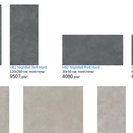
Htl2 Nightfall Rett Hard
Htl2 Nightfall Rett Hard
120x260 см, пол/стены
30x60 см, пол/стены
9507
4080
р/м²
р/м²