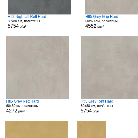
Htl2 Nightfall Rett Hard
Htl5 Grey Grip Hard
80x80 см, пол/стены
60x60 см, пол/стены
5754
4552
р/м²
р/м²
Htl5 Grey Rett Hard
Htl5 Grey Rett Hard
60x60 см, пол/стены
80x80 см, пол/стены
4272
5754
р/м²
р/м²