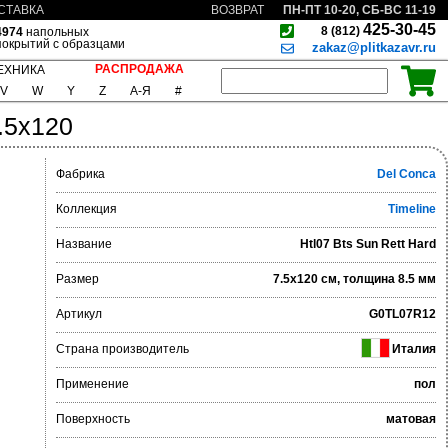
ПН-ПТ 10-20, СБ-ВС 11-19
СТАВКА
ВОЗВРАТ
425-30-45
8 (812)
4974
напольных
покрытий с образцами
zakaz@plitkazavr.ru
РАСПРОДАЖА
ЕХНИКА
V
W
Y
Z
А-Я
#
7.5x120
Фабрика
Del Conca
Коллекция
Timeline
Название
Htl07 Bts Sun Rett Hard
Размер
7.5x120 см, толщина 8.5 мм
Артикул
G0TL07R12
Страна производитель
Италия
Применение
пол
Поверхность
матовая