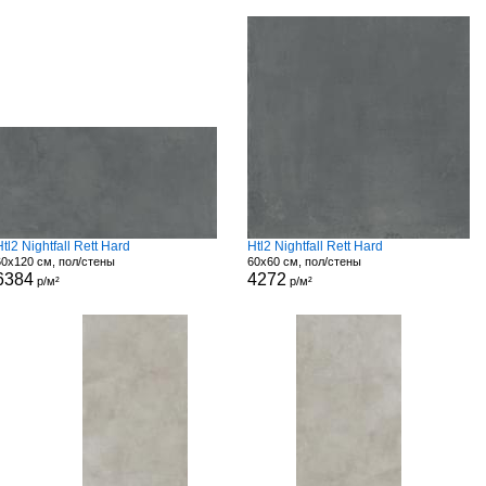
Htl2 Nightfall Rett Hard
Htl2 Nightfall Rett Hard
60x120 см, пол/стены
60x60 см, пол/стены
6384
4272
р/м²
р/м²