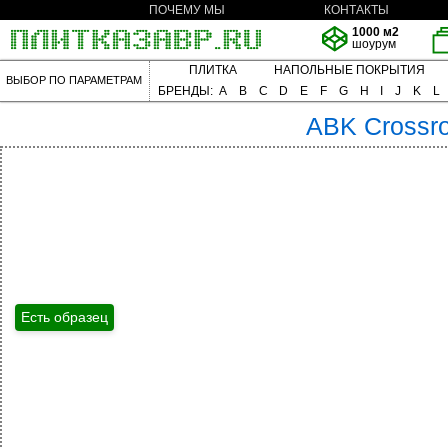
ПОЧЕМУ МЫ
КОНТАКТЫ
1000 м2
шоурум
ПЛИТКА
НАПОЛЬНЫЕ ПОКРЫТИЯ
ВЫБОР ПО ПАРАМЕТРАМ
БРЕНДЫ:
A
B
C
D
E
F
G
H
I
J
K
L
ABK
Crossr
Есть образец