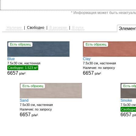
* Информация может быть неактуальн
Наличие
|
Свободно
|
В резерве
|
В пути
Элемен
Есть образец
Есть образец
Blue
Clay
7.5x30 см, настенная
7.5x30 см, настенная
Свободно: 1.523 м²
Наличие: по запросу
6657
6657
р/м²
р/м²
Есть образец
Есть об
Sand
Smoke
7.5x30 см, настенная
7.5x30 см
Наличие: по запросу
Свободно
6657
6657
р/м²
р/